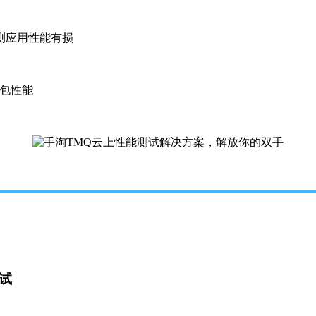
测应用性能有损
式包性能
测试