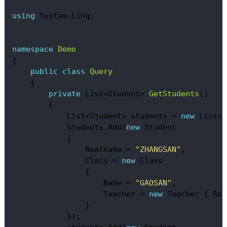
using
 System.Linq;
namespace
Demo
{
public
class
Query
    {
private
 List<Student> 
GetStudents
(
)
        {
            List<Student> students = 
new
 List<S
            students.Add(
new
 Student
            {
                Realname = 
"ZHANGSAN"
,
                Class = 
new
 Class
                {
                    Name = 
"GAOSAN"
,
                    Teacher = 
new
 Teacher { Rea
                }
            });