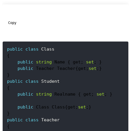
  Copy

public
class
Class
{
public
string
 Name { get; 
set
; }
public
 Teacher Teacher{get;
set
;}
}
public
class
Student
{
public
string
 Realname { get; 
set
; }
public
 Class Class{get;
set
;}
}
public
class
Teacher
{