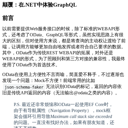
颠覆：在.NET中体验GraphQL
前言
以前需要提供Web服务接口的时候，除了标准的WEBAPI形
式，还考虑了OData、GraphQL等形式，虽然实现思路上有很
大的区别，但对使用方来说，都是将查询的主动权让渡给了前
端，让调用方能够更加自由地发挥或者符合自己要求的数据。
其中，OData作为传统REST WEBAPI的拓展，对外还是
WEBAPI的形式，为了照顾到和第三方对接的兼容性，我最终
使用了OData作为首选技术。
OData在使用上方便性不言而喻，简直爱不释手，不过逐渐也
发现一个问题：Mock不方便！前端常用的比如
无法识别OData的标记，返回的内容依
json-schema-faker
旧是传统API返回的内容（无法输出@odata之类的内容）。
P.S. 最近还非常烦恼和OData一起使用EF Core时，
由于有导航属性（Navigation Property），mock框
架会循环引用导致
Maximum call stack size exceeded
的问题。一直没有找好办法，如果有朋友知道，还