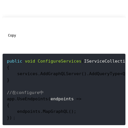
  Copy

public
void
ConfigureServices
(
IServiceCollectio
{
    services.AddGraphQLServer().AddQueryType<Qu
}
//在configure中
app.UseEndpoints(
endpoints
 =>
{
    endpoints.MapGraphQL();
})；