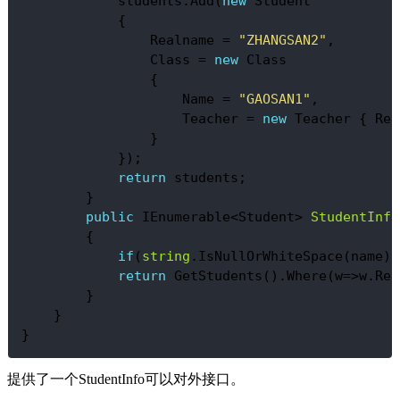
            students.Add(
new
 Student
            {
                Realname = 
"ZHANGSAN2"
,
                Class = 
new
 Class
                {
                    Name = 
"GAOSAN1"
,
                    Teacher = 
new
 Teacher { Rea
                }
            });
return
 students;
        }
public
 IEnumerable<Student> 
StudentInfo
        {
if
(
string
.IsNullOrWhiteSpace(name))
return
 GetStudents().Where(w=>w.Rea
        }
    }
}
提供了一个StudentInfo可以对外接口。