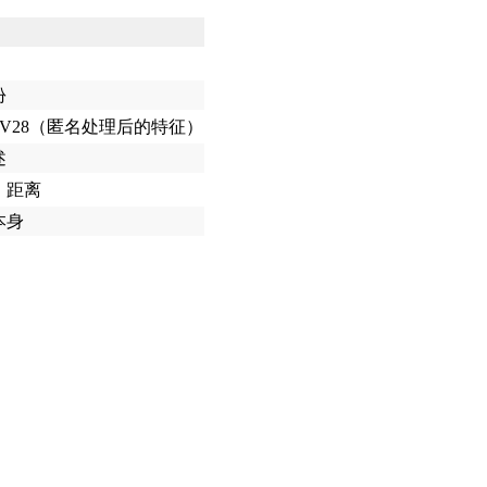
份
-V28（匿名处理后的特征）
述
、距离
本身