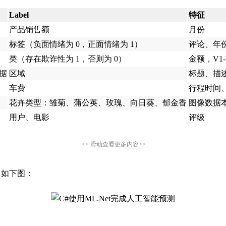
Label
特征
产品销售额
月份
标签（负面情绪为 0，正面情绪为 1）
评论、年
类（存在欺诈性为 1，否则为 0）
金额，V1
数据
区域
标题、描
车费
行程时间
花卉类型：雏菊、蒲公英、玫瑰、向日葵、郁金香
图像数据
用户、电影
评级
<< 滑动查看更多内容>>
，如下图：