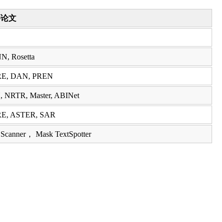
要论文
N, Rosetta
E, DAN, PREN
 NRTR, Master, ABINet
E, ASTER, SAR
 Scanner， Mask TextSpotter