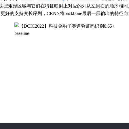
且这些矩形区域与它们在特征映射上对应的列从左到右的顺序相同
的支持变长序列，CRNN将backbone最后一层输出的特征