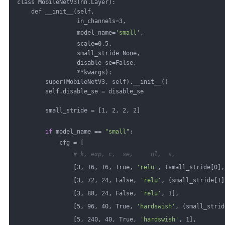
class MobileNetV3(nn.Layer):
    def __init__(self,
                 in_channels=3,
                 model_name=
'small'
,
                 scale=0.5,
                 small_stride=None,
                 disable_se=False,
                 **kwargs):
        super(MobileNetV3, self).__init__()
        self.disable_se = disable_se
        small_stride = [1, 2, 2, 2]
if
 model_name == 
"small"
:
            cfg = [
# k, exp, c,  se,     nl,  s,
                [3, 16, 16, True, 
'relu'
, (small_stride[0],
                [3, 72, 24, False, 
'relu'
, (small_stride[1]
                [3, 88, 24, False, 
'relu'
, 1],
                [5, 96, 40, True, 
'hardswish'
, (small_strid
                [5, 240, 40, True, 
'hardswish'
, 1],