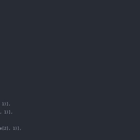
 1)],
, 1)],
e[2], 1)],