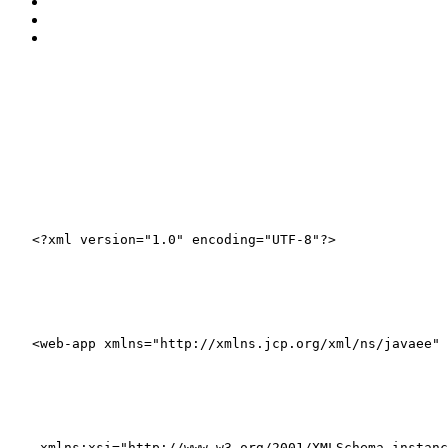
<?xml version="1.0" encoding="UTF-8"?>
<
web-app
xmlns
=
"http://xmlns.jcp.org/xml/ns/javaee"
xmlns:xsi
=
"http://www.w3.org/2001/XMLSchema-instanc