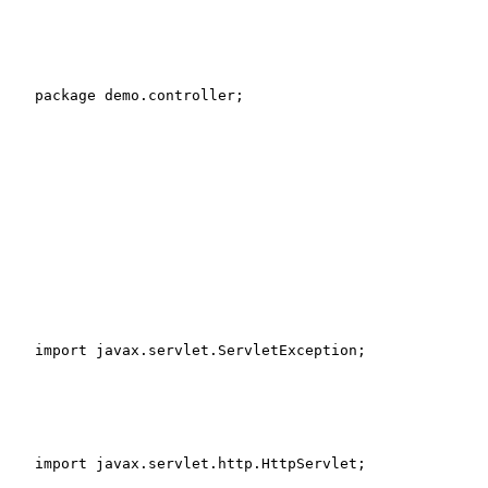
package
 demo.controller;
import
 javax.servlet.ServletException;
import
 javax.servlet.http.HttpServlet;