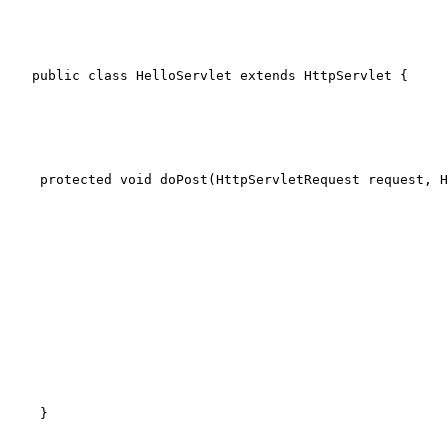
public
class
HelloServlet
extends
HttpServlet
{
protected
void
doPost
(HttpServletRequest request, H
 }