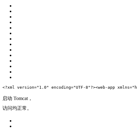
<?xml version="1.0" encoding="UTF-8"?>
<
web-app
xmlns
=
"h
启动 Tomcat，
访问均正常。