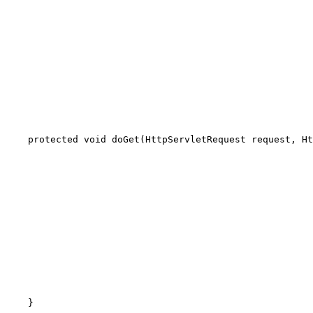
protected
void
doGet
(HttpServletRequest request, H
 }