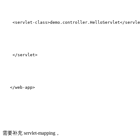
<
servlet-class
>
demo.controller.HelloServlet
</
servle
</
servlet
>
</
web-app
>
需要补充 servlet-mapping，