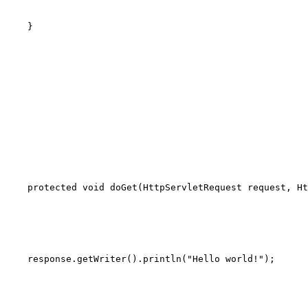
 }
protected
void
doGet
(HttpServletRequest request, H
 response.getWriter().println(
"Hello world!"
);