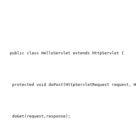
public
class
HelloServlet
extends
HttpServlet
{
protected
void
doPost
(HttpServletRequest request, H
 doGet(request,response);