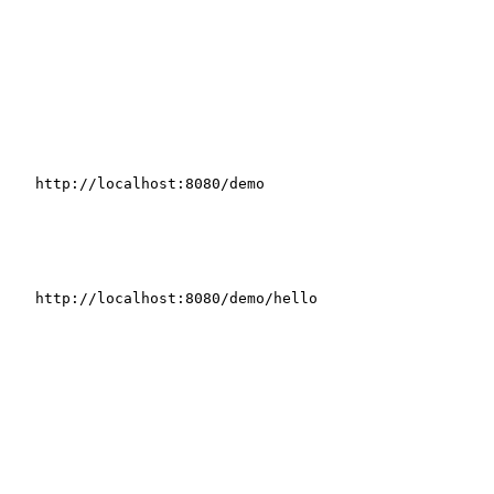
http:
//localhost:8080/demo
http:
//localhost:8080/demo/hello