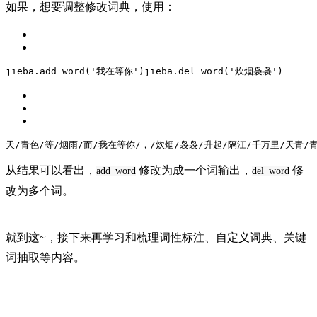
如果，想要调整修改词典，使用：
jieba.add_word(
'我在等你'
)
jieba.del_word(
'炊烟袅袅'
)
天/青色/等/烟雨/而/我在等你/，/炊烟/袅袅/升起/隔江/千万里/
天青/
从结果可以看出，
修改为成一个词输出，
修
add_word
del_w
ord
改为多个词。
就到这~，接下来再学习和梳理词性标注、自定义词典、关键
词抽取等内容。