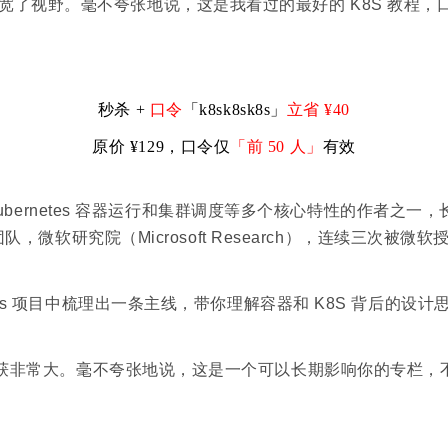
了视野。毫不夸张地说，这是我看过的最好的 K8S 教程，
秒杀 +
口令
「k8sk8sk8s」
立省 ¥40
原价 ¥129，口令仅
「前 50 人」
有效
是 Kubernetes 容器运行和集群调度等多个核心特性的作
，微软研究院（Microsoft Research），连续三次被微软
tes 项目中梳理出一条主线，带你理解容器和 K8S 背后的
收获非常大。毫不夸张地说，这是一个可以长期影响你的专栏