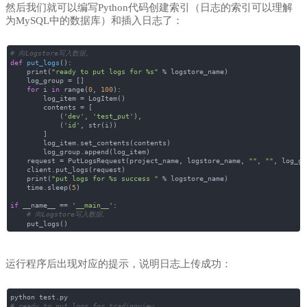
然后我们就可以编写Python代码创建索引（日志的索引可以理解
为MySQL中的数据库）和插入日志了：
# 向Logstore写入数据。
def
put_logs
()
:
print(
"ready to put logs for %s"
% logstore_name)
log_group = []
for
i
in
range(
0
,
100
):
log_item = LogItem()
contents = [
(
'dev'
,
'test_put'
),
(
'id'
, str(i))
]
log_item.set_contents(contents)
log_group.append(log_item)
request = PutLogsRequest(project_name, logstore_name,
""
,
""
, log_gr
client.put_logs(request)
print(
"put logs for %s success "
% logstore_name)
time.sleep(
5
)
if
__name__ ==
'__main__'
:
# 向Logstore写入数据。
put_logs()
运行程序后出现对应的提示，说明日志上传成功：
python test.py
# ready to put logs for tradingview