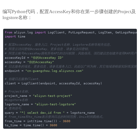
编写Python代码，配置AccessKey和你在第一步骤创建的Project及
logstore名称：
from
aliyun.log
import
LogClient, PutLogsRequest, LogItem, GetLogsReques
import
time
# 配置AccessKey、服务入口、Project名称、Logstore名称等相关信息。
# 阿里云访问密钥AccessKey。更多信息，请参见访问密钥。
# 阿里云账号AccessKey拥有所有API的访问权限，风险很高。强烈建议您创建并使用RAM用户
accessKeyId =
"你的AccessKey ID"
accessKey =
"你的AccessKey"
# 日志服务的域名。更多信息，请参见服务入口。此处以广州为例，其它地域请根据实际情况填写
endpoint =
"cn-guangzhou.log.aliyuncs.com"
# 创建日志服务Client。
client = LogClient(endpoint, accessKeyId, accessKey)
# Project名称。
project_name =
"aliyun-test-project"
#Logstore名称
logstore_name =
"aliyun-test-logstore"
# 查询语句。
query =
"*| select dev,id from "
+ logstore_name
# from_time和to_time表示查询日志的时间范围，Unix时间戳格式。
from_time = int(time.time()) -
3600
to_time = time.time() +
3600