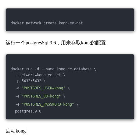
docker network create kong-ee-net
运行一个postgresSql 9.6，用来存取kong的配置
docker run -d --name kong-ee-database \
  --network=kong-ee-net \
  -p 5432:5432 \
  -e 
"POSTGRES_USER=kong"
 \
  -e 
"POSTGRES_DB=kong"
 \
  -e 
"POSTGRES_PASSWORD=kong"
 \
  postgres:9.6
启动kong