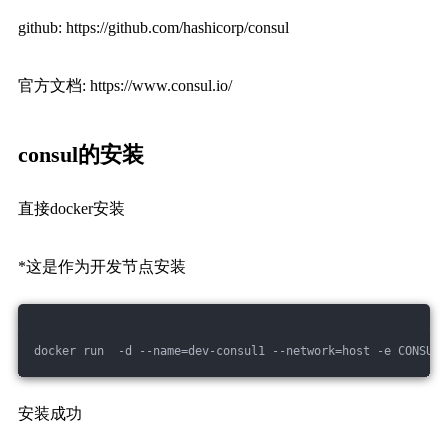
github: https://github.com/hashicorp/consul
官方文档: https://www.consul.io/
consul的安装
直接docker安装
*这是作为开发节点安装
docker run  -d --name=dev-consul1 --network=host -e CONSUL_
安装成功