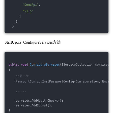
"DemoApi"
,
"v1.0"
      ]
    }
  }
StartUp.cs ConfigureServices方法
public
void
ConfigureServices
(
IServiceCollection services
)
{
//第一行
    PassportConfig.InitPassportConfig(Configuration, Enviro
    ......
    services.AddHealthChecks();
    services.AddConsul();
}