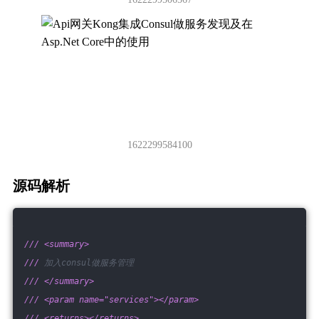
1622299584100
源码解析
///
<summary>
///
 加入consul做服务管理
///
</summary>
///
<param name="services">
</param>
///
<returns>
</returns>