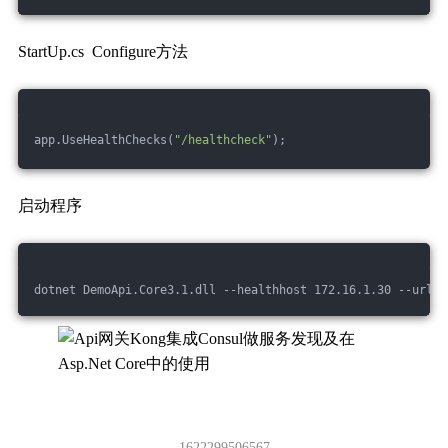
StartUp.cs Configure方法
app.UseHealthChecks(
"/healthcheck"
);
启动程序
dotnet DemoApi.Core3.1.dll --healthhost 172.16.1.30 --urls 
1622299506567