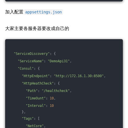
加入配置
appsettings.json
大家主要各服务器要改成自己的
"ServiceDiscovery"
: {
"ServiceName"
: 
"DemoApi31"
,
"Consul"
: {
"HttpEndpoint"
: 
"http://172.16.1.30:8500"
, 
"HttpHeathCheck"
: {
"Path"
: 
"/healthcheck"
,
"TimeOunt"
: 
10
,
"Interval"
: 
10
      },
"Tags"
: [
"NetCore"
,