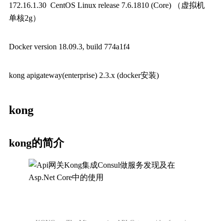
172.16.1.30 CentOS Linux release 7.6.1810 (Core) （虚拟机
单核2g）
Docker version 18.09.3, build 774a1f4
kong apigateway(enterprise) 2.3.x (docker安装)
kong
kong的简介