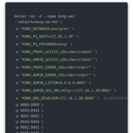
  docker run -d --name kong-ee2
  --network=kong-ee-net \
  -e 
"KONG_DATABASE=postgres"
 \
  -e 
"KONG_PG_HOST=172.16.1.30"
 \
  -e 
"KONG_PG_PASSWORD=kong"
 \
  -e 
"KONG_PROXY_ACCESS_LOG=/dev/stdout"
 \
  -e 
"KONG_ADMIN_ACCESS_LOG=/dev/stdout"
 \
  -e 
"KONG_PROXY_ERROR_LOG=/dev/stderr"
 \
  -e 
"KONG_ADMIN_ERROR_LOG=/dev/stderr"
 \
  -e 
"KONG_ADMIN_LISTEN=0.0.0.0:8001"
 \
  -e 
"KONG_ADMIN_GUI_URL=http://172.16.1.30:8002"
 \ 
  -e 
"KONG_DNS_RESOLVER=172.16.1.30:8600"
 \  
#注意按需使用，c
  -p 8000:8000 \
  -p 8443:8443 \
  -p 8001:8001 \
  -p 8444:8444 \
  -p 8002:8002 \
  -p 8445:8445 \