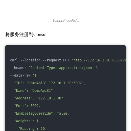
1622294659671
将服务注册到Consul
curl --location --request PUT 
'http://172.16.1.30:8500/v1/a
--header 
'Content-Type: application/json'
 \
--data-raw 
'{
  "ID": "DemoApi31_172.16.1.30:5002",
  "Name": "DemoApi31",
  "Address": "172.18.1.30",
  "Port": 5002,
  "EnableTagOverride": false,
  "Weights": {
    "Passing": 10,