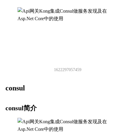
1622297057459
consul
consul简介