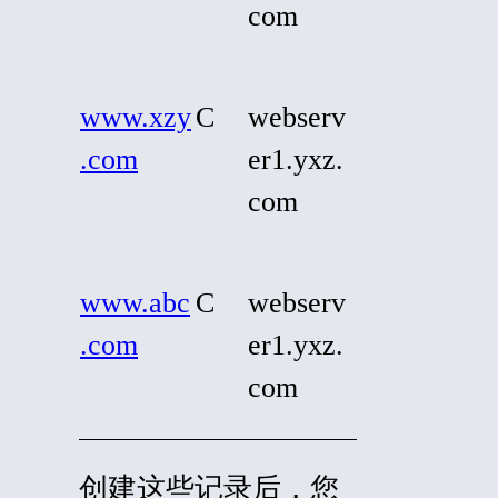
com
www.xzy
C
webserv
.com
er1.yxz.
com
www.abc
C
webserv
.com
er1.yxz.
com
创建这些记录后，您