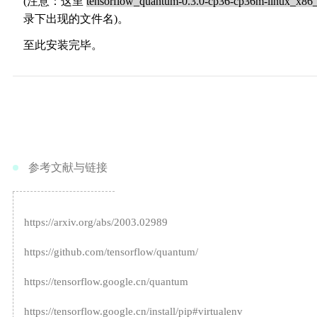
(
注意：这里
tensorflow_quantum-0.3.0-cp36-cp36m-linux_x86
录下出现的文件名)。
至此安装完毕。
03
参考文献与链接
https://arxiv.org/abs/2003.02989
https://github.com/tensorflow/quantum/
https://tensorflow.google.cn/quantum
https://tensorflow.google.cn/install/pip#virtualenv