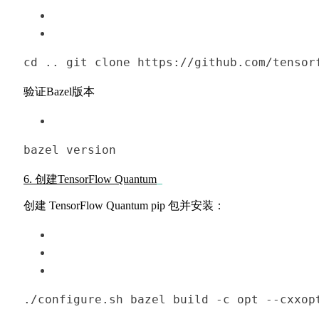
cd
 .. 
git 
clone
 https://github.com/tensor
验证Bazel版本
bazel
 version
6. 创建TensorFlow Quantum
创建 TensorFlow Quantum pip 包并安装：
./configure.sh 
bazel build -
c
 opt --cxxop