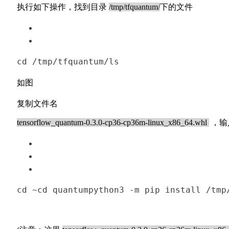
执行如下操作，找到目录
/tmp/tfquantum/
下的文件
cd
 /tmp/tfquantum/
ls
如图
复制文件名
tensorflow_quantum-0.3.0-cp36-cp36m-linux_x86_64.whl
，输
cd
~
cd
 quantum
python3 -m pip install /tmp