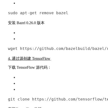
sudo apt-
get
remove
 bazel
安装 Bazel 0.26.0 版本
wget 
https:
/
/github.com/bazelbuild
/bazel/
4. 通过源创建 TensorFlow
下载 TensorFlow 源代码：
git 
clone
 https://github.com/tensorflow/t