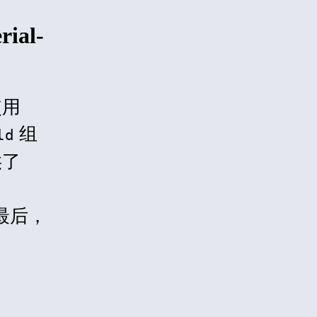
rial-
使用
组
ld
供了
最后，