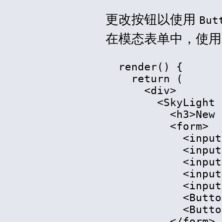
更改按钮以使用
But
在模态表单中，使用
  render() {

    return (

<
div
>
<
SkyLight
<
h3
>
New 
<
form
>
<
input
<
input
<
input
<
input
<
input
<
Butto
<
Butto
</
form
>