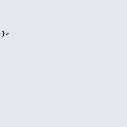


}>
