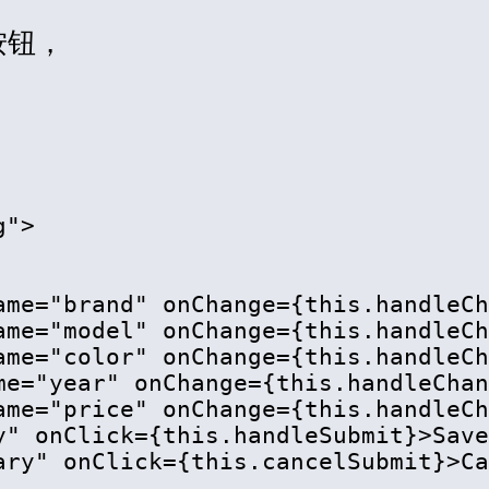
按钮，
g
"
>
ame
=
"
brand
"
onChange
=
{this.handleCh
ame
=
"
model
"
onChange
=
{this.handleCh
ame
=
"
color
"
onChange
=
{this.handleCh
me
=
"
year
"
onChange
=
{this.handleChan
ame
=
"
price
"
onChange
=
{this.handleCh
y
"
onClick
=
{this.handleSubmit}
>
Save
ary
"
onClick
=
{this.cancelSubmit}
>
Ca