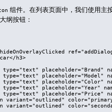
组件。在列表页面中，我们使用主
ton
大纲按钮：
hideOnOverlayClicked
ref
=
"
addDialo
car
</
h3
>
type
=
"
text
"
placeholder
=
"
Brand
"
n
type
=
"
text
"
placeholder
=
"
Model
"
n
type
=
"
text
"
placeholder
=
"
Color
"
n
type
=
"
text
"
placeholder
=
"
Year
"
na
type
=
"
text
"
placeholder
=
"
Price
"
n
n
variant
=
"
outlined
"
color
=
"
primar
n
variant
=
"
outlined
"
color
=
"
second