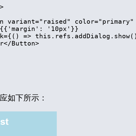
>
n variant="raised" color="primary" 
{{'margin': '10px'}} 

k={() => this.refs.addDialog.show()
r
</
Button
>
应如下所示：