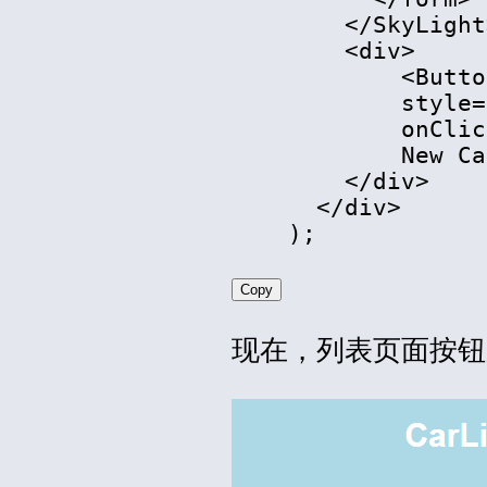
</
SkyLight
<
div
>
            <Butto
            style=
            onClic
            New Ca
</
div
>
</
div
>
    );
Copy
现在，列表页面按钮