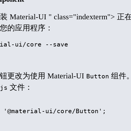
Material-UI " class="indexterm">
您的应用程序：
ial-ui/core --save
改为使用 Material-UI
组件
Button
文件：
js
 '@material-ui/core/Button';