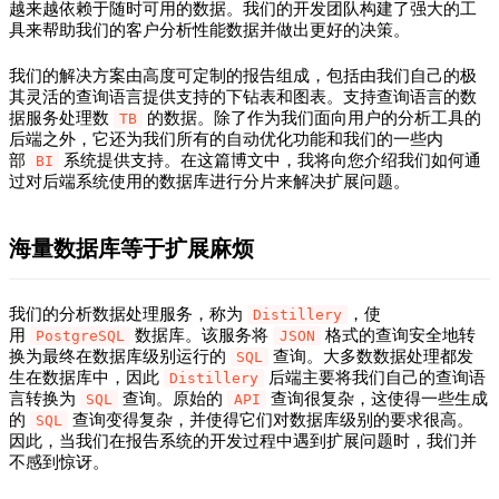
越来越依赖于随时可用的数据。我们的开发团队构建了强大的工
具来帮助我们的客户分析性能数据并做出更好的决策。
我们的解决方案由高度可定制的报告组成，包括由我们自己的极
其灵活的查询语言提供支持的下钻表和图表。支持查询语言的数
据服务处理数
的数据。除了作为我们面向用户的分析工具的
TB
后端之外，它还为我们所有的自动优化功能和我们的一些内
部
系统提供支持。在这篇博文中，我将向您介绍我们如何通
BI
过对后端系统使用的数据库进行分片来解决扩展问题。
海量数据库等于扩展麻烦
我们的分析数据处理服务，称为
，使
Distillery
用
数据库。该服务将
格式的查询安全地转
PostgreSQL
JSON
换为最终在数据库级别运行的
查询。大多数数据处理都发
SQL
生在数据库中，因此
后端主要将我们自己的查询语
Distillery
言转换为
查询。原始的
查询很复杂，这使得一些生成
SQL
API
的
查询变得复杂，并使得它们对数据库级别的要求很高。
SQL
因此，当我们在报告系统的开发过程中遇到扩展问题时，我们并
不感到惊讶。