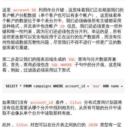
这里
列用作分片键，这意味着我们正在根据我们的
account ID
客户帐户分配数据（单个客户也可以有多个帐户）。这意味着单
个帐户的数据位于单个表分片中。我们必须确保所有主键都采用
这种格式，并且表中包含帐户
信息。我们还必须更改一些外
ID
键和唯一性约束，因为它们还必须包含分片列。幸运的是，所有
这些更改都可以安全地应用于正在运行的生产数据库，而没有任
何性能或数据完整性问题，尽管我们不得不进行一些更广泛的数
据库索引重建。
第二步是让我们的报表后端生成的
查询与分片数据库兼
SQL
容。首先，查询必须包含
子句中的分片值。这意味
SQL WHERE
着，例如，过滤器必须采用以下形式
SELECT
*
FROM
 campaigns 
WHERE
 account_id 
=
'xxx'
AND
 name 
=
'
如果我们没有
条件，
分布式查询计划器将
account_id
Citus
没有信息需要从哪个分片中找到相关行。从所有可能的分片中读
取不会像从单个分片中读取那样有效。
此外，
对您可以在分片表之间执行的
类型有一定
Citus
JOIN