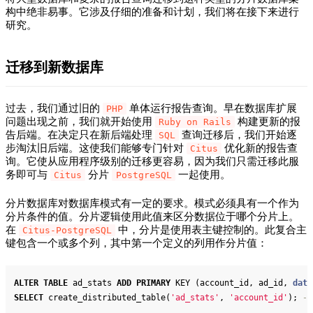
构中绝非易事。它涉及仔细的准备和计划，我们将在接下来进行
研究。
迁移到新数据库
过去，我们通过旧的
单体运行报告查询。早在数据库扩展
PHP
问题出现之前，我们就开始使用
构建更新的报
Ruby on Rails
告后端。在决定只在新后端处理
查询迁移后，我们开始逐
SQL
步淘汰旧后端。这使我们能够专门针对
优化新的报告查
Citus
询。它使从应用程序级别的迁移更容易，因为我们只需迁移此服
务即可与
分片
一起使用。
Citus
PostgreSQL
分片数据库对数据库模式有一定的要求。模式必须具有一个作为
分片条件的值。分片逻辑使用此值来区分数据位于哪个分片上。
在
中，分片是使用表主键控制的。此复合主
Citus-PostgreSQL
键包含一个或多个列，其中第一个定义的列用作分片值：
ALTER
TABLE
 ad_stats 
ADD
PRIMARY
 KEY (account_id, ad_id, 
date
SELECT
 create_distributed_table(
'ad_stats'
, 
'account_id'
); 
--