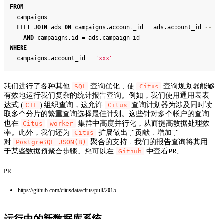
FROM
  campaigns
LEFT
JOIN
 ads 
ON
 campaigns.account_id 
=
 ads.account_id 
-- U
AND
 campaigns.id 
=
 ads.campaign_id
WHERE
  campaigns.account_id 
=
'xxx'
我们进行了各种其他
查询优化，使
查询规划器能够
SQL
Citus
有效地运行我们复杂的统计报告查询。例如，我们使用通用表表
达式 (
) 组织查询，这允许
查询计划器为涉及同时读
CTE
Citus
取多个分片的繁重查询选择最佳计划。这些针对多个帐户的查询
也在
集群中高度并行化，从而提高数据处理效
Citus
worker
率。此外，我们还为
扩展做出了贡献，增加了
Citus
对
聚合的支持，我们的报告查询将其用
PostgreSQL JSON(B)
于某些数据预聚合步骤。您可以在
中查看PR。
Github
PR
https://github.com/citusdata/citus/pull/2015
运行中的新数据库系统