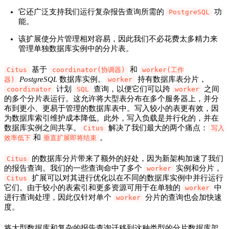
它还广泛支持我们运行复杂报告查询所需的
功
PostgreSQL
能。
该扩展使分片管理相对容易，因此我们不必花费太多精力来
管理单独数据库实例中的分片表。
基于
和
Citus
coordinator(协调器)
worker(工作
PostgreSQL
数据库实例。
持有数据库表分片，
器)
worker
计划
查询，以便它们可以跨
之间
coordinator
SQL
worker
的多个分片表运行。这允许将大型表分布在多个服务器上，并分
布到更小、更易于管理的数据库表中。写入较小的表更有效，因
为数据库索引维护成本降低。此外，写入负载是并行化的，并在
数据库实例之间共享。
解决了我们最大的两个痛点：
Citus
写入
和
。
效率低下
垂直扩展即将结束
的数据库分片带来了额外的好处，因为新架构加速了我们
Citus
的报告查询。我们的一些查询命中了多个
实例和分片，
worker
扩展可以对其进行优化以在不同的数据库实例中并行运行
Citus
它们。由于较小的表索引和更多资源可用于在单独的
中
worker
进行查询处理，因此仅针对单个
分片的查询也会加快速
worker
度。
将大型数据库和复杂的报告查询迁移到这种类型的分片数据库架