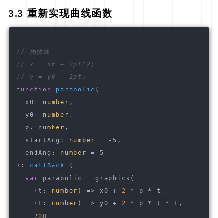
3.3 重新实现曲线函数
// 抛物线
// x = x0 + 2pt^2;
// y = y0 + 2pt;
function
parabolic
(
  x0: 
number
,
  y0: 
number
,
  p: 
number
,
  startAng: 
number
 = -5,
  endAng: 
number
 = 5
): 
callBack
{
var
 parabolic = graphics(
(
t: 
number
) =>
 x0 + 
2
 * p * t,
(
t: 
number
) =>
 y0 + 
2
 * p * t * t,
200