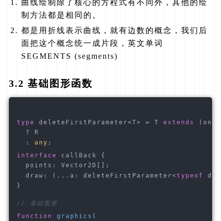
曲线绘制除了核心的方程式有不同外，其他的绘
制方法都是相同的。
都是用折线表示曲线，就有边数的概念，我们后
面把这个概念统一成片段，英文单词
SEGMENTS (segments)
3.2 基础图形函数
type
 deleteFirstParameter<T> = T 
extends
 (one,
  ? R
  : 
any
;
interface
 callBack {
  points: Vector2D[];
  draw: 
(
...a: deleteFirstParameter<
typeof
 dra
}
// 基础图形
function
graphics
(