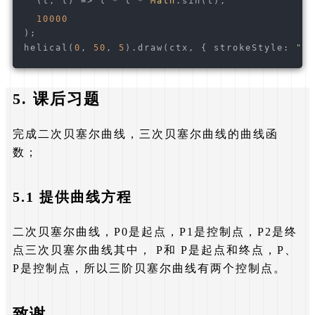
(
t, l
) =>
 l * t * 
Math
.sin(t),
10000
);
helical(
0
, 
50
, 
5
).draw(ctx, { strokeStyle: 
"gr
5. 课后习题
完成二次贝塞尔曲线，三次贝塞尔曲线的曲线函
数；
5.1 提供曲线方程
二次贝塞尔曲线，P0是起点，P1是控制点，P2是终
点
三次贝塞尔曲线其中， P和 P是起点和终点，P、
P是控制点，所以三阶贝塞尔曲线有两个控制点。
致谢