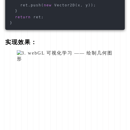
    ret.push(
new
 Vector2D(x, y));
  }
return
 ret;
}
实现效果：