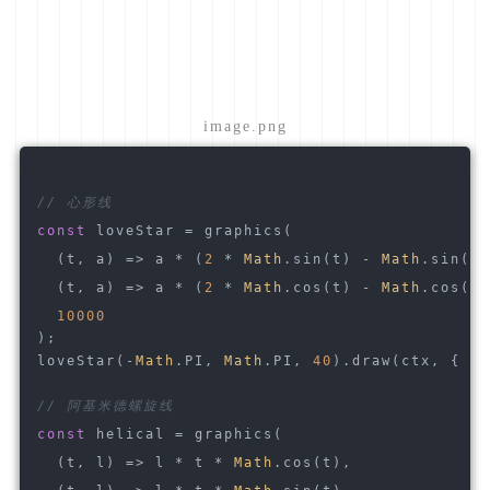
image.png
// 心形线
const
 loveStar = graphics(
(
t, a
) =>
 a * (
2
 * 
Math
.sin(t) - 
Math
.sin(
2
 
(
t, a
) =>
 a * (
2
 * 
Math
.cos(t) - 
Math
.cos(
2
 
10000
);
loveStar(-
Math
.PI, 
Math
.PI, 
40
).draw(ctx, { st
// 阿基米德螺旋线
const
 helical = graphics(
(
t, l
) =>
 l * t * 
Math
.cos(t),