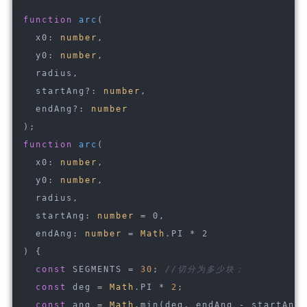
function
arc
(
  x0: 
number
,
  y0: 
number
,
  radius,
  startAng?: 
number
,
  endAng?: 
number
)
;
function
arc
(
  x0: 
number
,
  y0: 
number
,
  radius,
  startAng: 
number
 = 0,
  endAng: 
number
 = 
Math
.PI * 2
) 
{
const
 SEGMENTS = 
30
; 
//切分为多少块；
const
 deg = 
Math
.PI * 
2
;
const
 ang = 
Math
.min(deg, endAng - startAng)