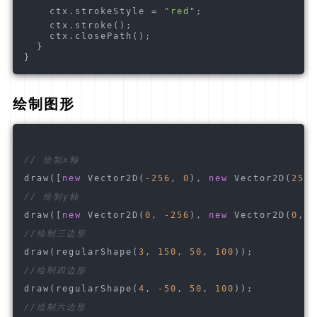
    ctx.strokeStyle = 
"red"
;
    ctx.stroke();
    ctx.closePath();
  }
}
绘制图形
// 绘制x轴
draw([
new
 Vector2D(
-256
, 
0
), 
new
 Vector2D(
256
,
// 绘制y轴
draw([
new
 Vector2D(
0
, 
-256
), 
new
 Vector2D(
0
, 
2
//绘制三边形
draw(regularShape(
3
, 
150
, 
50
, 
100
));
//绘制四边形
draw(regularShape(
4
, 
-50
, 
50
, 
100
));
//绘制六边形