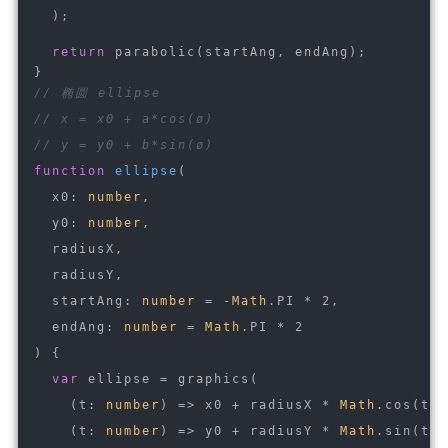
  );
return
 parabolic(startAng, endAng);
}
// 椭圆 ellipse
// x = x0 + a*cos(ø)
// y = y0 + b*sin(ø)
function
ellipse
(
  x0: 
number
,
  y0: 
number
,
  radiusX,
  radiusY,
  startAng: 
number
 = -
Math
.PI * 2,
  endAng: 
number
 = 
Math
.PI * 2
) 
{
var
 ellipse = graphics(
(
t: 
number
) =>
 x0 + radiusX * 
Math
.cos(t),
(
t: 
number
) =>
 y0 + radiusY * 
Math
.sin(t),