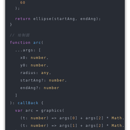
60
  );
return
 ellipse(startAng, endAng);
}
// 绘制圆
function
arc
(
  ...args: [
    x0: 
number
,
    y0: 
number
,
    radius: 
any
,
    startAng?: 
number
,
    endAng?: 
number
  ]
): 
callBack
{
var
 arc = graphics(
(
t: 
number
) =>
 args[
0
] + args[
2
] * 
Math
.co
(
t: 
number
) =>
 args[
1
] + args[
2
] * 
Math
.si