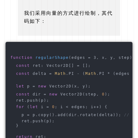
我们采用向量的方式进行绘制，其代
码如下：
function
regularShape
(
edges = 3, x, y, step
) 
{
const
 ret: Vector2D[] = [];
const
 delta = 
Math
.PI - (
Math
.PI * (edges - 
let
 p = 
new
 Vector2D(x, y);
const
 dir = 
new
 Vector2D(step, 
0
);
  ret.push(p);
for
 (
let
 i = 
0
; i < edges; i++) {
    p = p.copy().add(dir.rotate(delta)); 
// 
    ret.push(p);
  }
return
 ret;