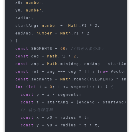
  x0: 
number
,
  y0: 
number
,
  radius,
  startAng: 
number
 = -
Math
.PI * 2,
  endAng: 
number
 = 
Math
.PI * 2
) 
{
const
 SEGMENTS = 
60
; 
//切分为多少块；
const
 deg = 
Math
.PI * 
2
;
const
 ang = 
Math
.min(deg, endAng - startAng)
const
 ret = ang === deg ? [] : [
new
 Vector2D
const
 segments = 
Math
.round((SEGMENTS * ang)
for
 (
let
 i = 
0
; i <= segments; i++) {
const
 p = i / segments;
const
 t = startAng + (endAng - startAng) *
// 核心处理逻辑
const
 x = x0 + radius * t;
const
 y = y0 + radius * t * t;