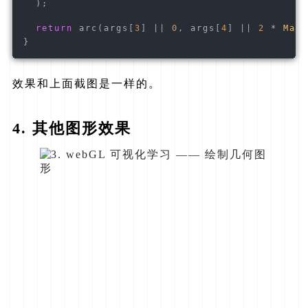
  );
return
 arc(args[
3
] || 
0
, args[
4
] || 
2
 * 
Math
}
效果和上面截图是一样的。
4. 其他图形效果