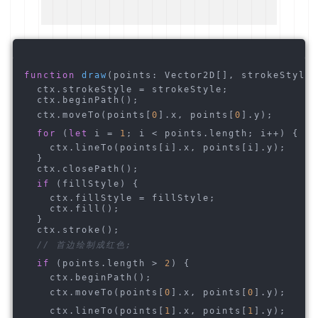
function
draw
(
points: Vector2D[], strokeStyle 
  ctx.strokeStyle = strokeStyle;
  ctx.beginPath();
  ctx.moveTo(points[
0
].x, points[
0
].y);
for
 (
let
 i = 
1
; i < points.length; i++) {
    ctx.lineTo(points[i].x, points[i].y);
  }
  ctx.closePath();
if
 (fillStyle) {
    ctx.fillStyle = fillStyle;
    ctx.fill();
  }
  ctx.stroke();
// 首边绘制成红色;
if
 (points.length > 
2
) {
    ctx.beginPath();
    ctx.moveTo(points[
0
].x, points[
0
].y);
    ctx.lineTo(points[
1
].x, points[
1
].y);