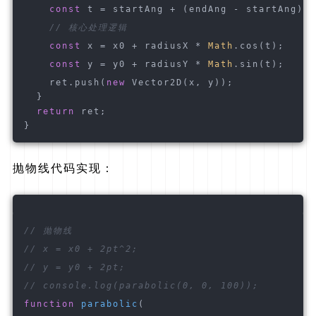
const
 t = startAng + (endAng - startAng) *
// 核心处理逻辑
const
 x = x0 + radiusX * 
Math
.cos(t);
const
 y = y0 + radiusY * 
Math
.sin(t);
    ret.push(
new
 Vector2D(x, y));
  }
return
 ret;
}
抛物线代码实现：
// 抛物线
// x = x0 + 2pt^2;
// y = y0 + 2pt;
// console.log(parabolic(0, 0, 100));
function
parabolic
(