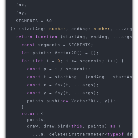
  fnx,
  fny,
  SEGMENTS = 60
): (
startAng: 
number
, endAng: 
number
, ...args
)
return
function
 (
startAng, endAng, ...args
):
const
 segments = SEGMENTS;
let
 points: Vector2D[] = [];
for
 (
let
 i = 
0
; i <= segments; i++) {
const
 p = i / segments;
const
 t = startAng + (endAng - startAng)
const
 x = fnx(t, ...args);
const
 y = fny(t, ...args);
      points.push(
new
 Vector2D(x, y));
    }
return
 {
      points,
      draw: draw.bind(
this
, points) 
as
 (
        ...a: deleteFirstParameter<
typeof
 draw