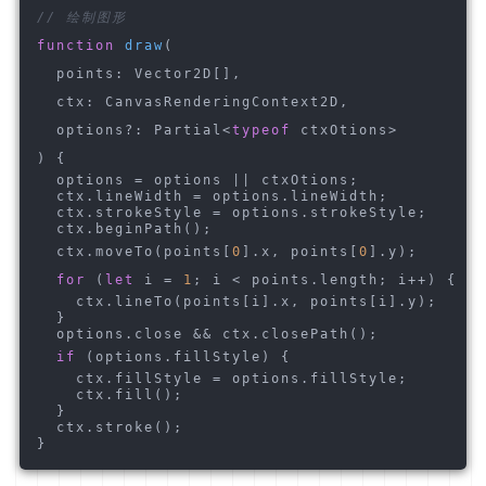
// 绘制图形
function
draw
(
  points: Vector2D[],
  ctx: CanvasRenderingContext2D,
  options?: Partial<
typeof
 ctxOtions>
) 
{
  options = options || ctxOtions;
  ctx.lineWidth = options.lineWidth;
  ctx.strokeStyle = options.strokeStyle;
  ctx.beginPath();
  ctx.moveTo(points[
0
].x, points[
0
].y);
for
 (
let
 i = 
1
; i < points.length; i++) {
    ctx.lineTo(points[i].x, points[i].y);
  }
  options.close && ctx.closePath();
if
 (options.fillStyle) {
    ctx.fillStyle = options.fillStyle;
    ctx.fill();
  }
  ctx.stroke();
}