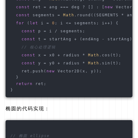
const
 ret = ang === deg ? [] : [
new
 Vector2D
const
 segments = 
Math
.round((SEGMENTS * ang)
for
 (
let
 i = 
0
; i <= segments; i++) {
const
 p = i / segments;
const
 t = startAng + (endAng - startAng) *
// 核心处理逻辑
const
 x = x0 + radius * 
Math
.cos(t);
const
 y = y0 + radius * 
Math
.sin(t);
    ret.push(
new
 Vector2D(x, y));
  }
return
 ret;
}
椭圆的代码实现：
// 椭圆 ellipse