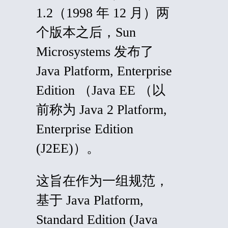
1.2（1998 年 12 月）两
个版本之后，Sun
Microsystems 发布了
Java Platform, Enterprise
Edition （
Java EE （以
前称为
Java 2 Platform,
Enterprise Edition
(
J2EE)）。
这旨在作为一组规范，
基于
Java Platform,
Standard Edition (
Java