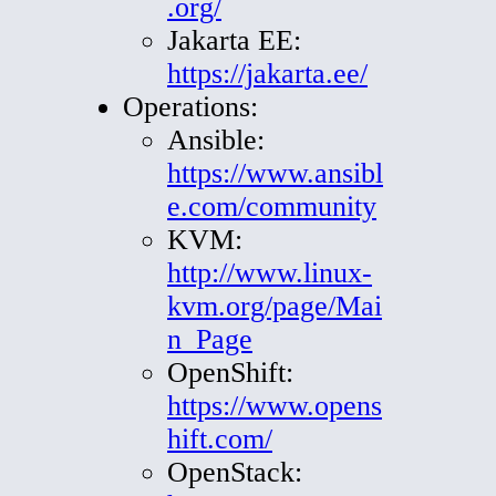
.org/
Jakarta EE:
https://jakarta.ee/
Operations:
Ansible:
https://www.ansibl
e.com/community
KVM:
http://www.linux-
kvm.org/page/Mai
n_Page
OpenShift:
https://www.opens
hift.com/
OpenStack: