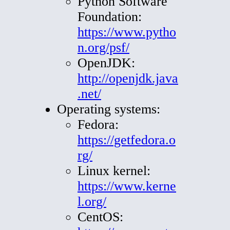
Python Software
Foundation:
https://www.pytho
n.org/psf/
OpenJDK:
http://openjdk.java
.net/
Operating systems:
Fedora:
https://getfedora.o
rg/
Linux kernel:
https://www.kerne
l.org/
CentOS: