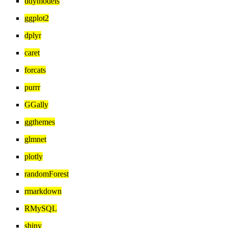
tidymodels
ggplot2
dplyr
caret
forcats
purrr
GGally
ggthemes
glmnet
plotly
randomForest
rmarkdown
RMySQL
shiny