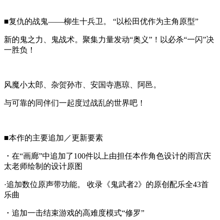
■复仇的战鬼——柳生十兵卫。 “以松田优作为主角原型”
新的鬼之力、鬼战术。聚集力量发动“奥义”！以必杀“一闪”决
一胜负！
风魔小太郎、杂贺孙市、安国寺惠琼、阿邑。
与可靠的同伴们一起度过战乱的世界吧！
■本作的主要追加／更新要素
・在“画廊”中追加了100件以上由担任本作角色设计的雨宫庆
太老师绘制的设计原图
·追加数位原声带功能。 收录《鬼武者2》的原创配乐全43首
乐曲
・追加一击结束游戏的高难度模式“修罗”