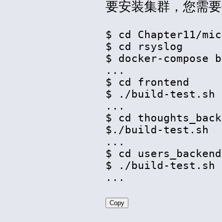
要安装集群，您需要
$ cd Chapter11/mic
$ cd rsyslog

$ docker-compose b
...

$ cd frontend

$ ./build-test.sh

...

$ cd thoughts_back
$./build-test.sh

...

$ cd users_backend

$ ./build-test.sh

Copy