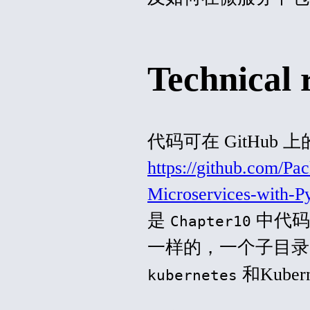
Technical 
代码可在 GitHub 
https://github.com/Pa
Microservices-with-Py
是
中代码
Chapter10
一样的，一个子目录
和Kube
kubernetes