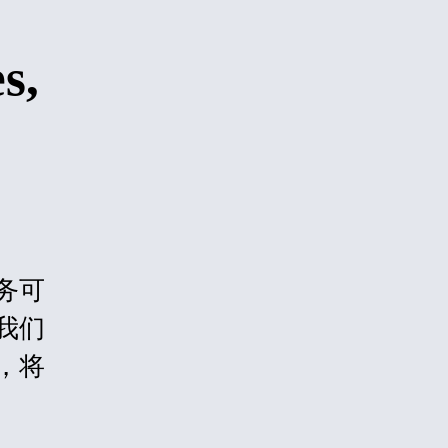
s,
务可
我们
，将