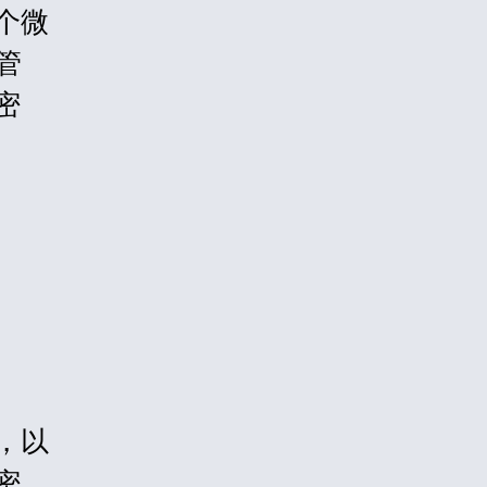
个微
行管
密
，以
密。