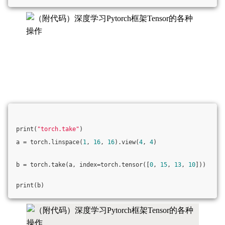
print(
"torch.take"
)
a = torch.linspace(
1
, 
16
, 
16
).view(
4
, 
4
)
b = torch.take(a, index=torch.tensor([
0
, 
15
, 
13
, 
10
]))
print(b)