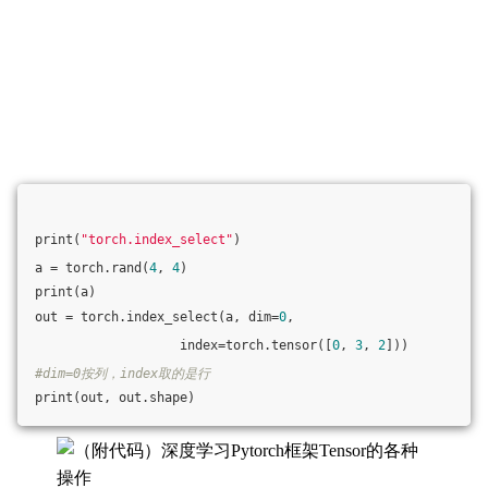
print(
"torch.index_select"
)
a = torch.rand(
4
, 
4
)
print(a)
out = torch.index_select(a, dim=
0
,
                   index=torch.tensor([
0
, 
3
, 
2
]))
#dim=0按列，index取的是行
print(out, out.shape)