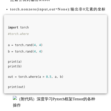
torch.nonzero(input,out=None):输出非0元素的坐标
import
 torch
#torch.where
a = torch.rand(
4
, 
4
)
b = torch.rand(
4
, 
4
)
print(a)
print(b)
out = torch.where(a > 
0.5
, a, b)
print(out)