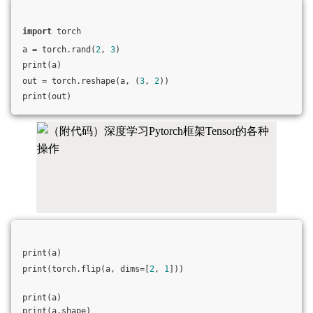
import
 torch
a = torch.rand(
2
, 
3
)
print(a)
out = torch.reshape(a, (
3
, 
2
))
print(out)
print(a)
print(torch.flip(a, dims=[
2
, 
1
]))
print(a)
print(a.shape)