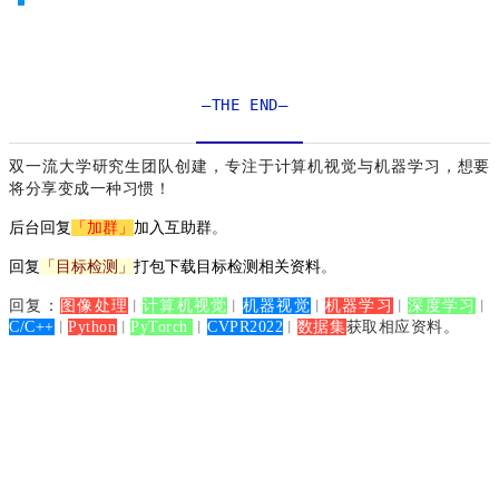
—THE END—
双一流大学研究生团队创建，专注于计算机视觉与机器学习，想要
将分享变成一种习惯！
后台
回复
「加群」
加入互助群
。
回复
「目标检测」
打包下载目标检测相关资料
。
回复：
图像处理
计算机视觉
机器视觉
机器学习
深度学习
丨
丨
丨
丨
丨
C/C++
Python
PyTorch
CVPR2022
数据集
获取相应资料。
丨
丨
丨
丨