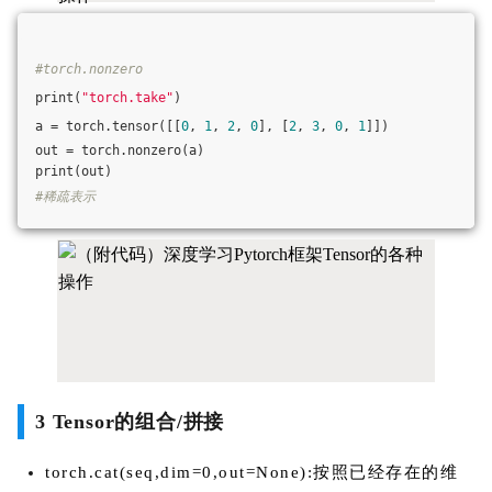
#torch.nonzero
print(
"torch.take"
)
a = torch.tensor([[
0
, 
1
, 
2
, 
0
], [
2
, 
3
, 
0
, 
1
]])
out = torch.nonzero(a)
print(out)
#稀疏表示
3 Tensor的组合/拼接
torch.cat(seq,dim=0,out=None):按照已经存在的维