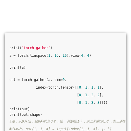
print(
"torch.gather"
)
a = torch.linspace(
1
, 
16
, 
16
).view(
4
, 
4
)
print(a)
out = torch.gather(a, dim=
0
,
             index=torch.tensor([[
0
, 
1
, 
1
, 
1
],
                                 [
0
, 
1
, 
2
, 
2
],
                                 [
0
, 
1
, 
3
, 
3
]]))
print(out)
print(out.shape)
#注：从0开始，第0列的第0个，第一列的第1个，第二列的第1个，第三列的第
#dim=0, out[i, j, k] = input[index[i, j, k], j, k]