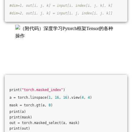
#dim=1, out[i, j, k] = input[i, index[i, j, k], k]
#dim=2, out[i, j, k] = input[i, j, index[i, j, k]]
print(
"torch.masked_index"
)
a = torch.linspace(
1
, 
16
, 
16
).view(
4
, 
4
)
mask = torch.gt(a, 
8
)
print(a)
print(mask)
out = torch.masked_select(a, mask)
print(out)