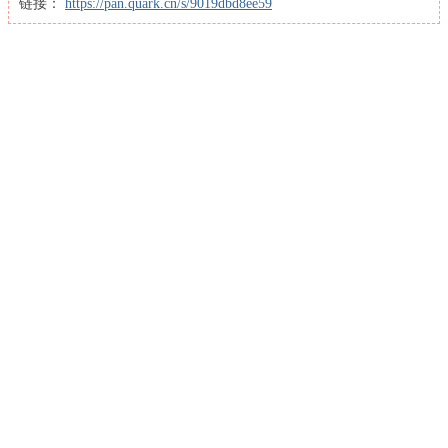
链接：
https://pan.quark.cn/s/9019dbd8ee59