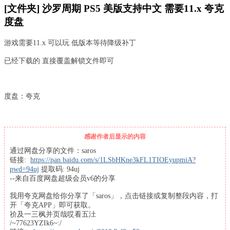
[文件夹] 沙罗周期 PS5 美版支持中文 需要11.x 夸克
度盘
游戏需要11.x 可以玩 低版本等待降级补丁
已经下载的 直接覆盖解锁文件即可
度盘：夸克
感谢作者后显示的内容
通过网盘分享的文件：saros
链接:
https://pan.baidu.com/s/1LSbHKne3kFL1TIOEyupmiA?
pwd=94uj
提取码: 94uj
--来自百度网盘超级会员v6的分享
我用夸克网盘给你分享了「saros」，点击链接或复制整段内容，打
开「夸克APP」即可获取。
祄及一三枫并页哉哎看五汢
/~77623YZIk6~:/