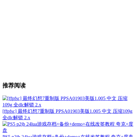
推荐阅读
[ffpfsc] 最终幻想7重制版 PPSA01903美版1.005 中文 压缩109g
全dlc解锁 2.x
PS5 p2jb 24lua游戏存档+备份+demo+在线改签教程 夸克+度盘