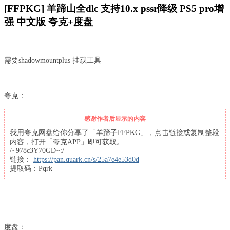
[FFPKG] 羊蹄山全dlc 支持10.x pssr降级 PS5 pro增
强 中文版 夸克+度盘
需要shadowmountplus 挂载工具
夸克：
感谢作者后显示的内容
我用夸克网盘给你分享了「羊蹄子FFPKG」，点击链接或复制整段
内容，打开「夸克APP」即可获取。
/~978c3Y70GD~:/
链接：
https://pan.quark.cn/s/25a7e4e53d0d
提取码：Pqrk
度盘：