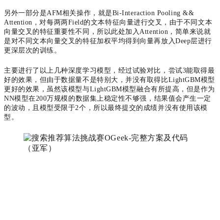
另外一部分是AFM相关操作，就是Bi-Interaction Pooling &&
Attention，对每两两Field的文本特征向量进行交叉，由于不同文本
向量交叉的特征重要性不同，所以此处加入Attention，简单来说就
是对不同文本向量交叉的特征加权平均得到向量再放入Deep层进行
更深层次的训练。
主要进行了以上几种深度学习模型，经过试验对比，尝试3能取得最
好的效果，但由于数据量不是特别大，并没有取得比LightGBM模型
更好的效果，虽然该模型与LightGBM模型融合有所提高，但是作为
NN模型在200万规模的数据集上稳定性不够强，结果值会产生一定
的波动，且模型受限于2个，所以最终提交的成绩并没有使用该模
型。