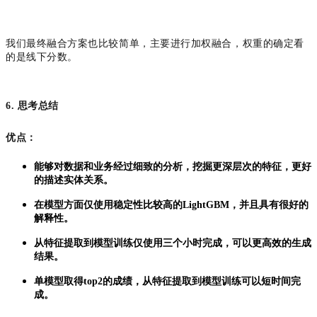
我们最终融合方案也比较简单，主要进行加权融合，权重的确定看
的是线下分数。
6. 思考总结
优点：
能够对数据和业务经过细致的分析，挖掘更深层次的特征，更好
的描述实体关系。
在模型方面仅使用稳定性比较高的LightGBM，并且具有很好的
解释性。
从特征提取到模型训练仅使用三个小时完成，可以更高效的生成
结果。
单模型取得top2的成绩，从特征提取到模型训练可以短时间完
成。