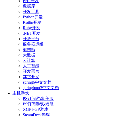
PHP开发
数据库
开发工具
Python开发
Kotlin开发
Ruby开发
.NET开发
开放平台
服务器运维
架构师
大数据
云计算
人工智能
开发语言
其它开发
spring6中文文档
springboot3中文文档
主机游戏
PS订阅游戏-美服
PS订阅游戏-港服
XGP PGP游戏
SteamDeck游戏