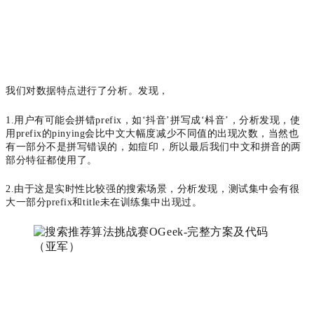
我们对数据特点进行了分析。发现，
1.用户有可能会拼错prefix，如‘抖音’拼写成‘枓音’，分析发现，使
用prefix的pinying会比中文大幅度减少不同值的出现次数，当然也
有一部分不是拼写错误的，如痘印，所以最后我们中文和拼音的两
部分特征都使用了。
2.由于这是实时性比较强的搜索场景，分析发现，测试集中会有很
大一部分prefix和title未在训练集中出现过。