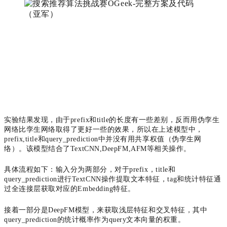
实验结果发现，由于prefix和title的长度有一些差别，反而用伪孪生
网络比孪生网络取得了更好一些的效果，所以在上述模型中，
prefix,title和query_prediction中并没有用共享权值（伪孪生网
络）。该模型结合了TextCNN,DeepFM,AFM等相关操作。
具体流程如下：输入分为两部分，对于prefix，title和
query_prediction进行TextCNN操作提取文本特征，tag和统计特征通
过全连接层获取对应的Embedding特征。
接着一部分是DeepFM模型，来获取浅层特征和交叉特征，其中
query_prediction的统计概率作为query文本向量的权重。