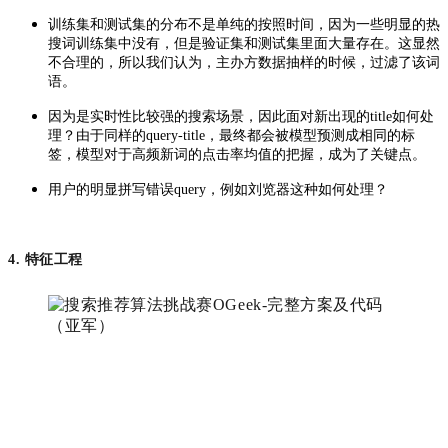
训练集和测试集的分布不是单纯的按照时间，因为一些明显的热
搜词训练集中没有，但是验证集和测试集里面大量存在。这显然
不合理的，所以我们认为，主办方数据抽样的时候，过滤了该词
语。
因为是实时性比较强的搜索场景，因此面对新出现的title如何处
理？由于同样的query-title，最终都会被模型预测成相同的标
签，模型对于高频新词的点击率均值的把握，成为了关键点。
用户的明显拼写错误query，例如刘览器这种如何处理？
4. 特征工程