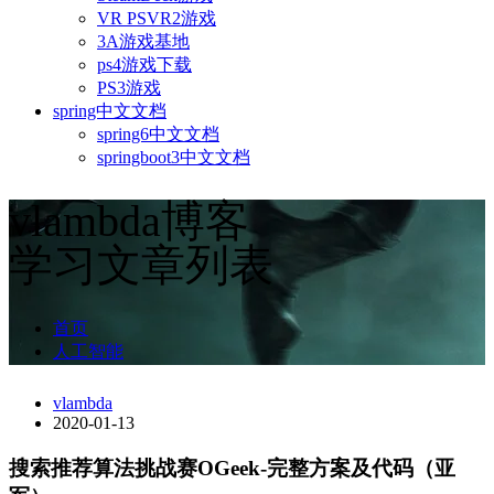
VR PSVR2游戏
3A游戏基地
ps4游戏下载
PS3游戏
spring中文文档
spring6中文文档
springboot3中文文档
vlambda博客
学习文章列表
首页
人工智能
vlambda
2020-01-13
搜索推荐算法挑战赛OGeek-完整方案及代码（亚