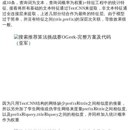
成10条，查询词为文本，查询词概率为权重)+特征工程中的统计特
征, 接着将所有基础的文本特征通过TextCNN来提取，非文本特征通
过全连接层来提取，上述几部分结合作为最终的特征层。由于模型
过于简单，并没有特征之间(title,prefix)的深层次关联，导致效果很
一般。
因为只用TextCNN结构的网络缺少prefix和title之间相似度的衡量，
所以另外加了孪生网络或伪孪生网络来度量prefix和title之间相似度,
以及prefix和query,title和query之间的相似度，并同样加入统计概率
作为权重