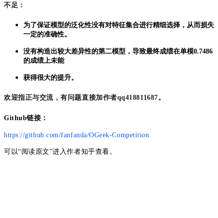
不足：
为了保证模型的泛化性没有对特征集合进行精细选择，从而损失
一定的准确性。
没有构造出较大差异性的第二模型，导致最终成绩在单模0.7486
的成绩上未能
获得很大的提升。
欢迎指正与交流，有问题直接加作者qq418811687。
Github链接：
https://github.com/fanfanda/OGeek-Competition
可以“
阅读原文”进入作者知乎查看。