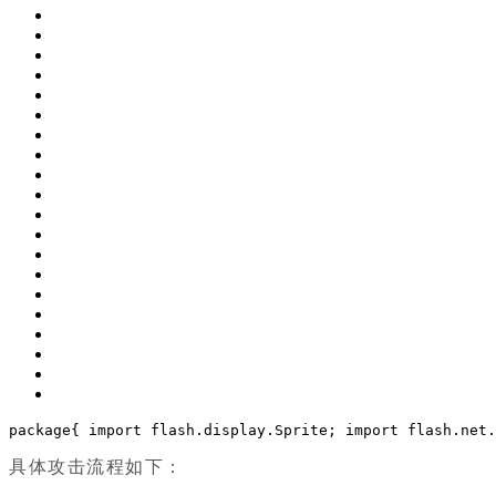
package
{
import
 flash.display.Sprite;
import
 flash.net.
具体攻击流程如下：