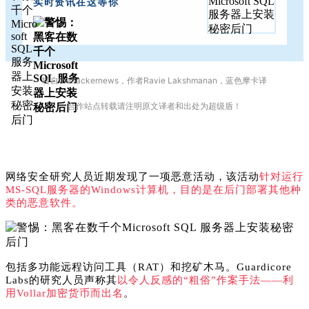
实时资讯在这等你
转自thehackernews，作者Ravie Lakshmanan，蓝色摩卡译
合作站点转载请注明原文译者和出处为超
级盾！
网络安全研究人员近期发现了一项恶意活动，该活动
针对运行
MS-SQL服务器的Windows计算机，目的是
在后门部署其他种
类的恶意软件
。
包括多功能远程访问工具（RAT）和挖矿木马。Guardicore
Labs的研究人员声称
其
以令人反感的“粗俗”作案手法——利
用
Vollar加密货币而出名
。