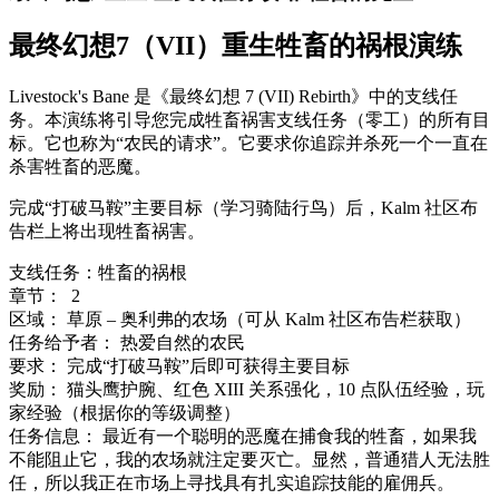
最终幻想7（VII）重生牲畜的祸根演练
Livestock's Bane 是《最终幻想 7 (VII) Rebirth》中的支线任
务。
本演练将引导您完成牲畜祸害支线任务（零工）的所有目
标。
它也称为“农民的请求”。
它要求你追踪并杀死一个一直在
杀害牲畜的恶魔。
完成“打破马鞍”主要目标（学习骑陆行鸟）后，Kalm 社区布
告栏上将出现牲畜祸害。
支线任务：
牲畜的祸根
章节：
2
区域：
草原 – 奥利弗的农场（可从 Kalm 社区布告栏获取）
任务给予者：
热爱自然的农民
要求：
完成“打破马鞍”后即可获得主要目标
奖励：
猫头鹰护腕、红色 XIII 关系强化，10 点队伍经验，玩
家经验（根据你的等级调整）
任务信息：
最近有一个聪明的恶魔在捕食我的牲畜，如果我
不能阻止它，我的农场就注定要灭亡。
显然，普通猎人无法胜
任，所以我正在市场上寻找具有扎实追踪技能的雇佣兵。