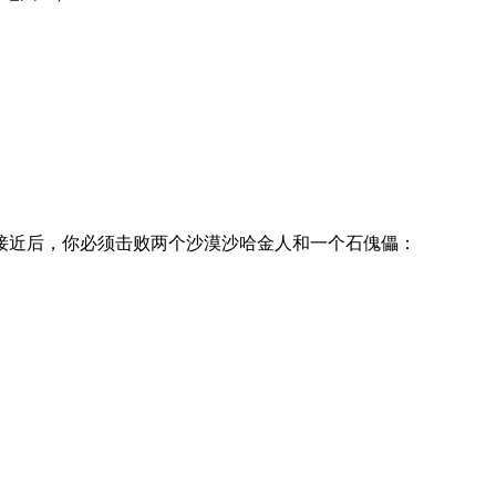
接近后，你必须击败两个沙漠沙哈金人和一个石傀儡：