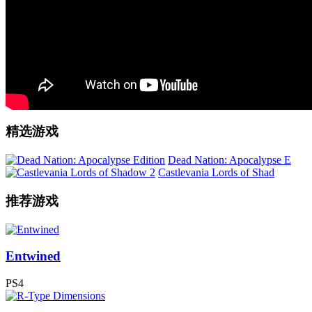
精选游戏
Dead Nation: Apocalypse E
Castlevania Lords of Shad
推荐游戏
Entwined
PS4