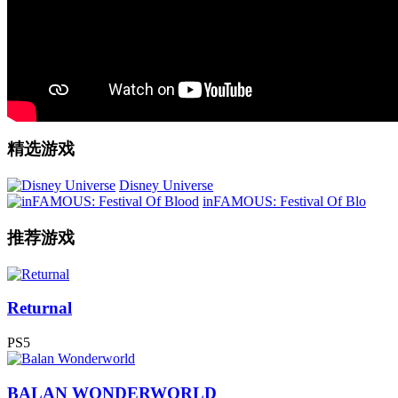
精选游戏
Disney Universe
inFAMOUS: Festival Of Blo
推荐游戏
Returnal
PS5
BALAN WONDERWORLD