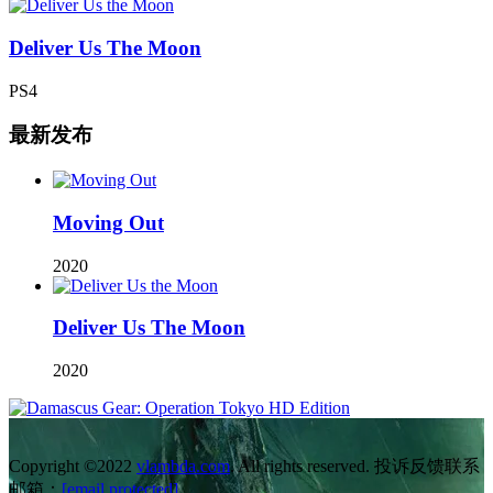
Deliver Us The Moon
PS4
最新发布
Moving Out
2020
Deliver Us The Moon
2020
Copyright ©2022
vlambda.com
. All rights reserved. 投诉反馈联系
邮箱：
[email protected]