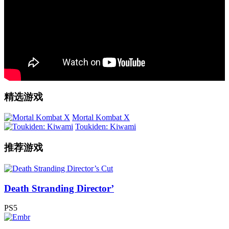
精选游戏
Mortal Kombat X
Toukiden: Kiwami
推荐游戏
Death Stranding Director’
PS5