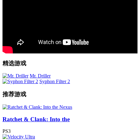
精选游戏
Mr. Driller
Syphon Filter 2
推荐游戏
Ratchet & Clank: Into the
PS3