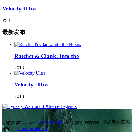
Velocity Ultra
PS3
最新发布
Ratchet & Clank: Into the
2013
Velocity Ultra
2013
Copyright ©2022
vlambda.com
. All rights reserved. 投诉反馈联系
邮箱：
[email protected]