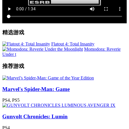
精选游戏
Flatout 4: Total Insanity
Momodora: Reverie
Under t
推荐游戏
Marvel's Spider-Man: Game
PS4, PS5
Gunvolt Chronicles: Lumin
PS4