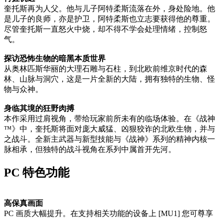
奎托斯再为人父。他与儿子阿特柔斯流落在外，身处险地。他
是儿子的良师，亦是护卫，阿特柔斯也立志要获得他的尊重。
尽管奎托斯一直怒火中烧，却不得不学会处理情绪，控制怒
气。
探访恐怖生物的暗黑本质世界
从奥林匹斯华丽的大理石雕与石柱，到北欧前维京时代的森
林、山脉与洞穴，这是一片全新的大陆，拥有独特的生物、怪
物与众神。
身临其境的狂野肉搏
本作采用过肩视角，带给玩家前所未有的临场体验。在《战神
™》中，奎托斯将面对庞大威猛、凶狠狡诈的北欧生物，并与
之战斗。全新主武器与新型技能与《战神》系列的精神内核一
脉相承，但独特的战斗视角在系列中属首开先河。
PC 特色功能
高保真画面
PC 画质大幅提升。在支持相关功能的设备上 [MU1] 您可尊享