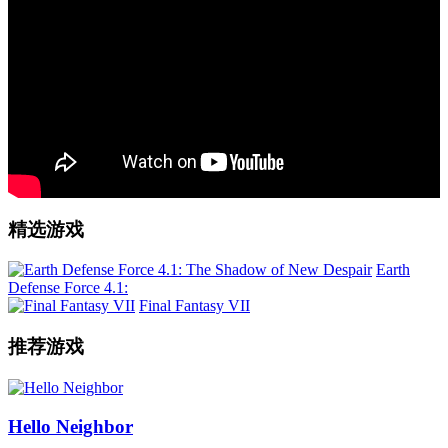
精选游戏
Earth
Defense Force 4.1:
Final Fantasy VII
推荐游戏
Hello Neighbor