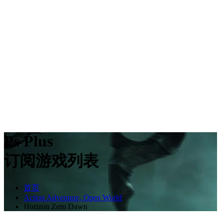
Ps Plus
订阅游戏列表
首页
Action Adventure, Open World
Horizon Zero Dawn