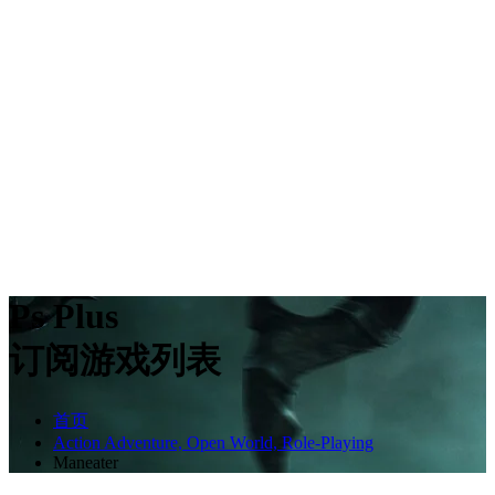
Ps Plus
订阅游戏列表
首页
Action Adventure, Open World, Role-Playing
Maneater