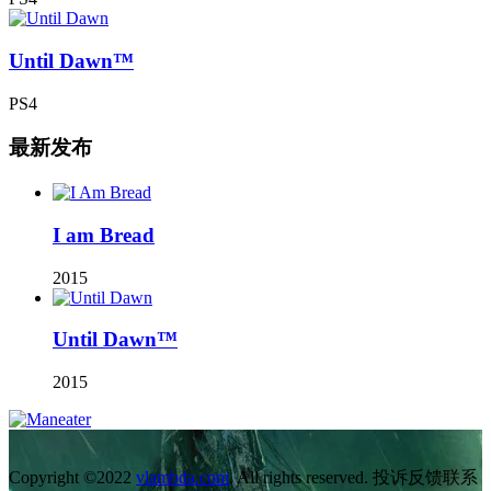
Until Dawn™
PS4
最新发布
I am Bread
2015
Until Dawn™
2015
Copyright ©2022
vlambda.com
. All rights reserved. 投诉反馈联系