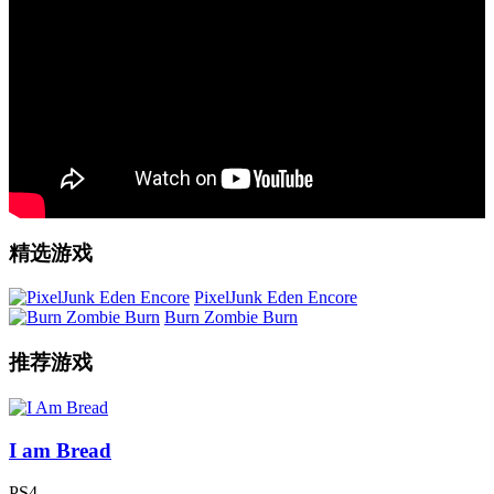
精选游戏
PixelJunk Eden Encore
Burn Zombie Burn
推荐游戏
I am Bread
PS4