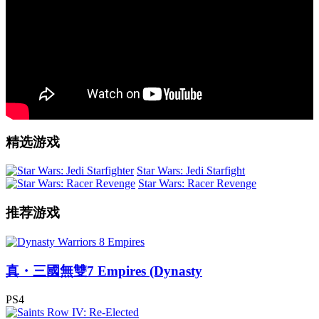
精选游戏
Star Wars: Jedi Starfight
Star Wars: Racer Revenge
推荐游戏
真・三國無雙7 Empires (Dynasty
PS4