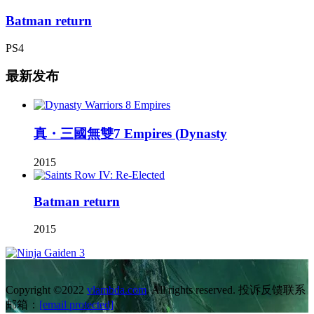
Batman return
PS4
最新发布
真・三國無雙7 Empires (Dynasty
2015
Batman return
2015
Copyright ©2022
vlambda.com
. All rights reserved. 投诉反馈联系
邮箱：
[email protected]