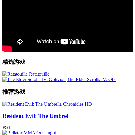
精选游戏
Ratatouille
The Elder Scrolls IV: Obl
推荐游戏
Resident Evil: The Umbrel
PS3