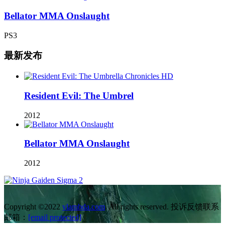
Bellator MMA Onslaught
PS3
最新发布
Resident Evil: The Umbrel
2012
Bellator MMA Onslaught
2012
Copyright ©2022
vlambda.com
. All rights reserved. 投诉反馈联系
邮箱：
[email protected]