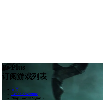
Ps Plus
订阅游戏列表
首页
Action Adventure
Ninja Gaiden Sigma 2