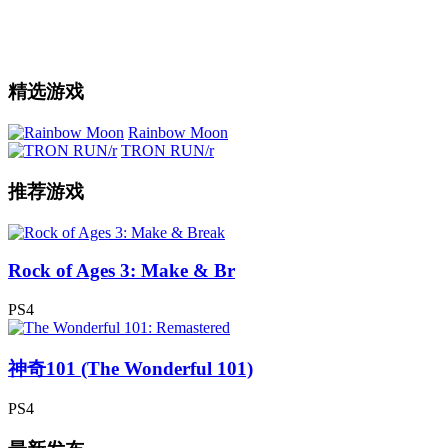
精选游戏
Rainbow Moon
TRON RUN/r
推荐游戏
Rock of Ages 3: Make & Br
PS4
神奇101 (The Wonderful 101)
PS4