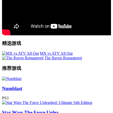
精选游戏
MX vs ATV All Out
The Raven Remastered
推荐游戏
Numblast
PS3
Star Wars The Force Unlea