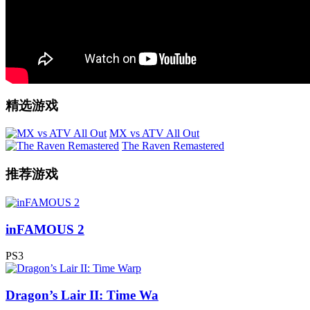
精选游戏
MX vs ATV All Out
The Raven Remastered
推荐游戏
inFAMOUS 2
PS3
Dragon’s Lair II: Time Wa