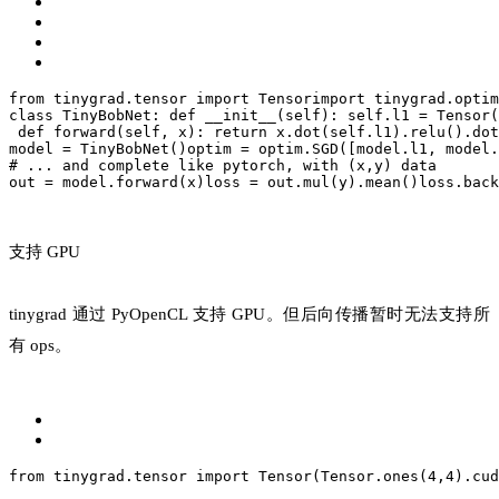
from tinygrad.tensor import Tensor
import tinygrad.optim
class TinyBobNet:
 def __init__(self):
 self.l1 = Tensor(
 def forward(self, x):
 return x.dot(self.l1).relu().dot
model = TinyBobNet()
optim = optim.SGD([model.l1, model.
# ... and complete like pytorch, with (x,y) data
out = model.forward(x)
loss = out.mul(y).mean()
loss.back
支持 GPU
tinygrad 通过 PyOpenCL 支持 GPU。但后向传播暂时无法支持所
有 ops。
from tinygrad.tensor import Tensor
(Tensor.ones(4,4).cud