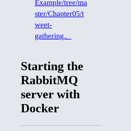
Example/tree/ma
ster/Chapter05/t
weet-
gathering。
Starting the
RabbitMQ
server with
Docker