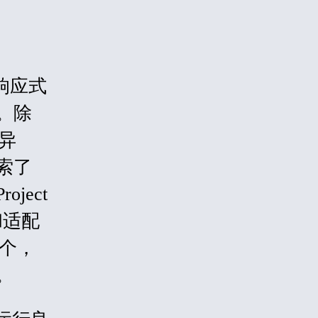
及响应式
。除
异
索了
ect
和适配
这个，
成。