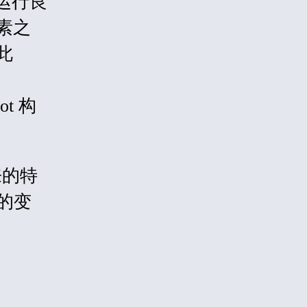
况下运行良
素之
此
t 构
来的特
带来的变