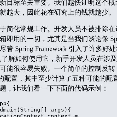
新目标至关重要。我们越快证明这个概
就越大，因此花在研究上的钱就越少。
于简化
常规
工作。开发人员不被排除在
即用的一切，尤其是当我们谈论像 Spri
Spring Framework 引入了许多好
入了解如何使用它，新手开发人员在涉
可能很容易失败。一个简单的
控制反转
>) 容器的配置，其中至少计算了五种可能的配
题，让我们看一下下面的代码示例：
pp{

dmain(String[] args){ 

cationContext context = 
