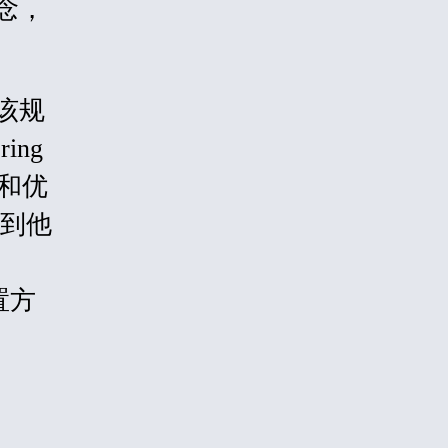
念，
该规
ng
处和优
及到他
置方