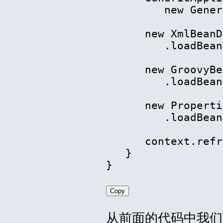
         new Gener
      new XmlBeanD
         .loadBean
      new GroovyBe
         .loadBean
      new Properti
         .loadBean
      context.refr
   } 

Copy
从前面的代码中我们可以看