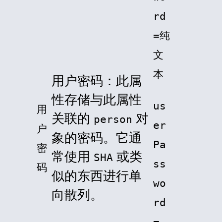
rd
=纯
文
本
用户密码：此属
性存储与此属性
us
用
关联的
对
person
er
户
象的密码。它通
Pa
密
常使用
或类
SHA
ss
码
似的东西进行单
wo
向散列。
rd