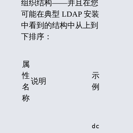
组织结构——并且在您
可能在典型 LDAP 安装
中看到的结构中从上到
下排序：
属
性
示
说明
名
例
称
dc