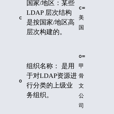
国家/地区：某些
c=
LDAP 层次结构
c
美
是按国家/地区高
国
层次构建的。
o=
组织名称：
是用
甲
于对LDAP资源进
骨
o
行分类的上级业
文
务组织。
公
司