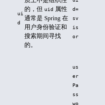
质上不是组织性
的，但
属性
d=
uid
ui
通常是 Spring 在
sv
d
用户身份验证和
is
搜索期间寻找
or
的。
us
er
Pa
ss
wo