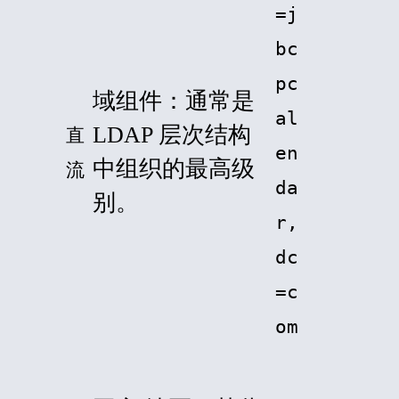
=j
bc
pc
域组件：通常是
al
LDAP 层次结构
直
en
中组织的最高级
流
da
别。
r,
dc
=c
om