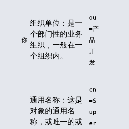
ou
组织单位：是一
=产
个部门性的业务
你
品
组织，一般在一
开
个组织内。
发
cn
通用名称：这是
=S
对象的通用名
up
称，或唯一的或
er