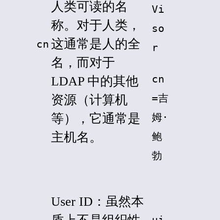
人类可读的名
Vi
称。对于人类，
so
这通常是人的全
cn
r
名，而对于
cn
LDAP 中的其他
=吉
资源（计算机
等），它通常是
姆·
主机名。
鲍
勃
User ID：虽然本
ui