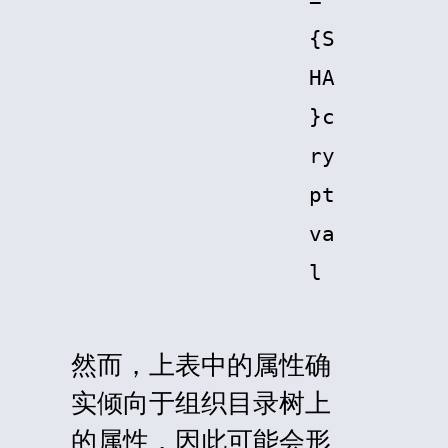
=
{S
HA
}c
ry
pt
va
l
然而，上表中的属性确
实倾向于组织目录树上
的属性，因此可能会形