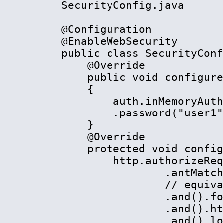
    SecurityConfig.java

    @Configuration

    @EnableWebSecurity

    public class SecurityConf
        @Override

        public void configure
        {

            auth.inMemoryAuth
            .password("user1"
        }

        @Override

        protected void config
            http.authorizeReq
                    .antMatch
                    // equiva
                    .and().fo
                    .and().ht
                    .and().lo