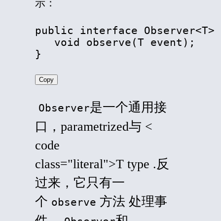
示：
public interface Observer
<
T
>
 
   void observe(T event);

}
Copy
是一个通用接
Observer
口，
parametrized
与 <
code
class="literal">T type .反
过来，它只有一
个
方法 处理事
observe
件。
和