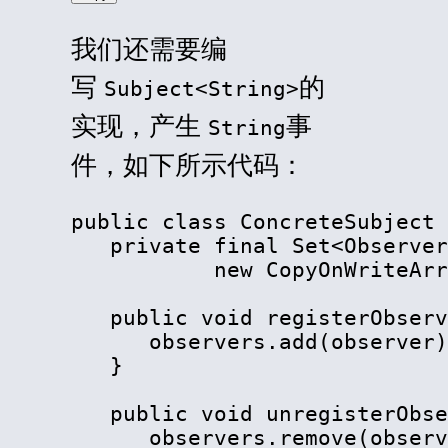
我们还需要编
写
的
Subject<String>
实现，产生
事
String
件，如下所示代码：
public class ConcreteSubject 
   private final Set<Observer
           new CopyOnWriteArr
   public void registerObserv
      observers.add(observer)
   }

   public void unregisterObse
      observers.remove(observ