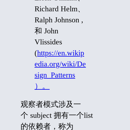
Richard Helm、
Ralph Johnson ,
和 John
Vlissides
(
https://en.wikip
edia.org/wiki/De
sign_Patterns
）。
观察者模式涉及一
个
subject
拥有一个
list
的依赖者，称为