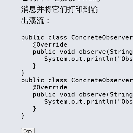
消息并将它们打印到输
出溪流：
public class ConcreteObserve
   @Override

   public void observe(String
      System.out.println("Obs
   }

}

public class ConcreteObserve
   @Override

   public void observe(String
      System.out.println("Obs
   }

}
Copy