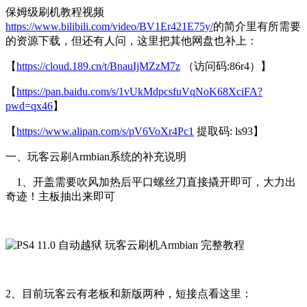
保姆级刷机教程视频
https://www.bilibili.com/video/BV1Er421E75y/
的简介里有所需要
的资源下载，但还有人问，这里把其他网盘也补上：
【
https://cloud.189.cn/t/BnauIjMZzM7z
（访问码:86r4）】
【
https://pan.baidu.com/s/1vUkMdpcsfuVqNoK68XciFA?
pwd=qx46
】
【
https://www.alipan.com/s/pV6VoXr4Pc1
提取码: ls93】
一、玩客云刷Armbian系统的补充说明
1、开盖需要吹风加热后平口螺丝刀直接撬开即可，大力出
奇迹！主板抽出来即可
2、目前玩客云有老板和新版两种，短接点看这里：