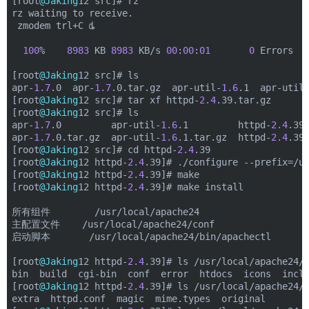
[root
@Jaking
12 src]# rz
rz waiting to receive.
 zmodem trl+C ȡ
100
%    
8983
 KB 
8983
 KB/s 
00
:
00
:
01
0
 Errors
[root
@Jaking
12 src]# ls
apr-
1.7
.0  apr-
1.7
.0.tar.gz  apr-util-
1.6
.1  apr-util
[root
@Jaking
12 src]# tar xf httpd-
2.4
.39.tar.gz
[root
@Jaking
12 src]# ls
apr-
1.7
.0         apr-util-
1.6
.1         httpd-
2.4
.39
apr-
1.7
.0.tar.gz  apr-util-
1.6
.1.tar.gz  httpd-
2.4
.39
[root
@Jaking
12 src]# cd httpd-
2.4
.39
[root
@Jaking
12 httpd-
2.4
.39]# ./configure --prefix=/u
[root
@Jaking
12 httpd-
2.4
.39]# make
[root
@Jaking
12 httpd-
2.4
.39]# make install
所有组件        /usr/local/apache24
主配置文件    /usr/local/apache24/conf
启动脚本       /usr/local/apache24/bin/apachectl
[root
@Jaking
12 httpd-
2.4
.39]# ls /usr/local/apache24/
bin  build  cgi-bin  conf  error  htdocs  icons  incl
[root
@Jaking
12 httpd-
2.4
.39]# ls /usr/local/apache24/
extra  httpd.conf  magic  mime.types  original