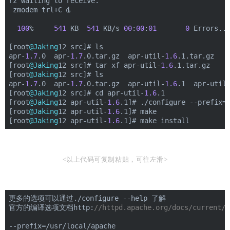
rz waiting to receive.
 zmodem trl+C ȡ
100
%     
541
 KB  
541
 KB/s 
00
:
00
:
01
0
 Errors..
[root
@Jaking
12 src]# ls
apr-
1.7
.0  apr-
1.7
.0.tar.gz  apr-util-
1.6
.1.tar.gz
[root
@Jaking
12 src]# tar xf apr-util-
1.6
.1.tar.gz
[root
@Jaking
12 src]# ls
apr-
1.7
.0  apr-
1.7
.0.tar.gz  apr-util-
1.6
.1  apr-util
[root
@Jaking
12 src]# cd apr-util-
1.6
.1
[root
@Jaking
12 apr-util-
1.6
.1]# ./configure --prefix=
[root
@Jaking
12 apr-util-
1.6
.1]# make
[root
@Jaking
12 apr-util-
1.6
.1]# make install
<以上代码可复制粘贴，可往左滑>
更多的选项可以通过./configure --help 了解
官方的编译选项文档http:
//httpd.apache.org/docs/current/p
--prefix=/usr/local/apache