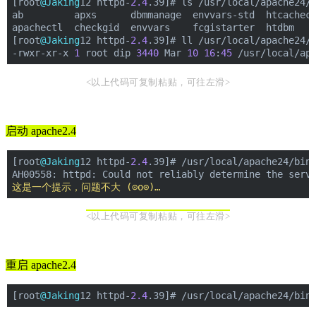
[root
@Jaking
12 httpd-
2.4
.39]# ls /usr/local/apache24/
ab         apxs      dbmmanage  envvars-std  htcachec
apachectl  checkgid  envvars    fcgistarter  htdbm   
[root
@Jaking
12 httpd-
2.4
.39]# ll /usr/local/apache24/
-rwxr-xr-x 
1
 root dip 
3440
 Mar 
10
16
:
45
 /usr/local/ap
<以上代码可复制粘贴，可往左滑>
启动 apache2.4
[root
@Jaking
12 httpd-
2.4
.39]# /usr/local/apache24/bin
AH00558: httpd: Could not reliably determine the serv
这是一个提示，问题不大 (⊙o⊙)…
<以上代码可复制粘贴，可往左滑>
重启 apache2.4
[root
@Jaking
12 httpd-
2.4
.39]# /usr/local/apache24/bin