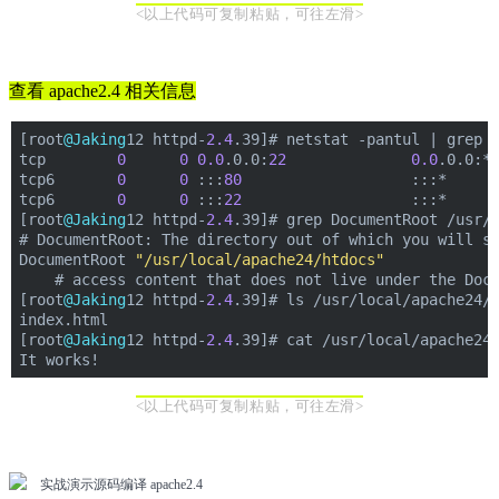
<以上代码可复制粘贴，可往左滑>
查看 apache2.4 相关信息
[root
@Jaking
12 httpd-
2.4
.39]# netstat -pantul | grep 
tcp        
0
0
0.0
.0.0:
22
0.0
.0.0:*
tcp6       
0
0
 :::
80
                   :::*     
tcp6       
0
0
 :::
22
                   :::*     
[root
@Jaking
12 httpd-
2.4
.39]# grep DocumentRoot /usr/
# DocumentRoot: The directory out of which you will s
DocumentRoot 
"/usr/local/apache24/htdocs"
    # access content that does not live under the Doc
[root
@Jaking
12 httpd-
2.4
.39]# ls /usr/local/apache24/
index.html
[root
@Jaking
12 httpd-
2.4
.39]# cat /usr/local/apache24
It works!
<以上代码可复制粘贴，可往左滑>