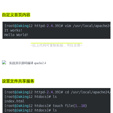
自定义首页内容
[root
@Jaking
12 httpd-
2.4
.39]# vim /usr/local/apache24
It works!
Hello World!
<以上代码可复制粘贴，可往左滑>
设置文件共享服务
[root
@Jaking
12 httpd-
2.4
.39]# cd /usr/local/apache24/
[root
@Jaking
12 htdocs]# ls
index.html
[root
@Jaking
12 htdocs]# touch file{
1
..
10
}
[root
@Jaking
12 htdocs]# ls