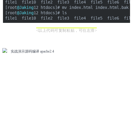
file1  file10  file2  file3  file4  file5  file6  fil
[root
@Jaking
12 htdocs]# mv index.html index.html.bak
[root
@Jaking
12 htdocs]# ls
file1  file10  file2  file3  file4  file5  file6  fil
<以上代码可复制粘贴，可往左滑>