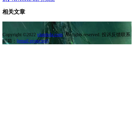
相关文章
Copyright ©2022
vlambda.com
. All rights reserved. 投诉反馈联系
邮箱：
[email protected]