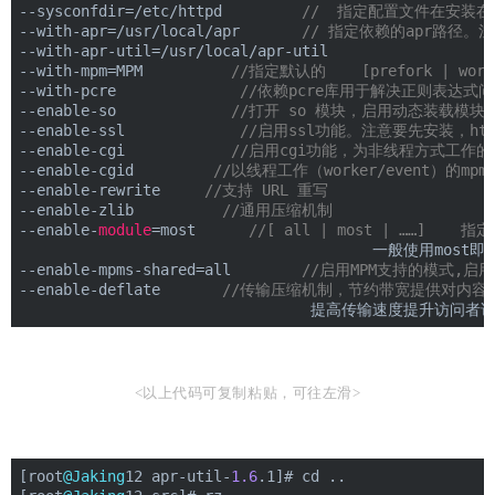
--sysconfdir=/etc/httpd         
//  指定配置文件在安装
--with-apr=/usr/local/apr       
// 指定依赖的apr路径。
--with-apr-util=/usr/local/apr-util
--with-mpm=MPM          
//指定默认的    [prefork | 
--with-pcre              
//依赖pcre库用于解决正则表达式问题
--enable-so             
//打开 so 模块，启用动态装载模块
--enable-ssl             
//启用ssl功能。注意要先安装，htt
--enable-cgi            
//启用cgi功能，为非线程方式工作的
--enable-cgid         
//以线程工作（worker/event）的mp
--enable-rewrite     
//支持 URL 重写
--enable-zlib          
//通用压缩机制
--enable-
module
=most      
//[ all | most | ……
                                        一般使用most即
--enable-mpms-shared=all        
//启用MPM支持的模式,启用哪种
--enable-deflate       
//传输压缩机制，节约带宽提供对内容的
                                 提高传输速度
<以上代码可复制粘贴，可往左滑>
[root
@Jaking
12 apr-util-
1.6
.1]# cd ..