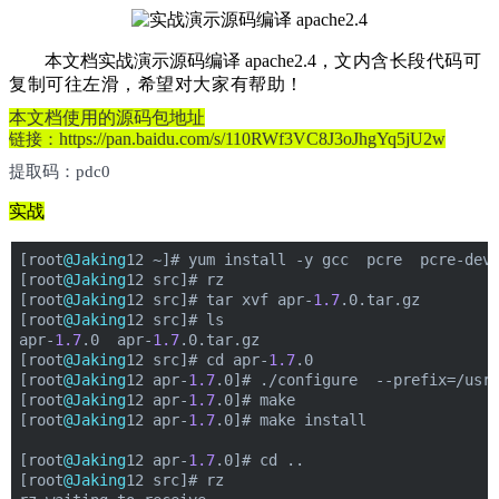
本文档实战演示源码编译 apache2.4，
文内含长段代码可
复制可往左滑，希望对大家有帮助！
本文档使用的源码包地址
https://pan.baidu.com/s/110RWf3VC8J3oJhgYq5jU2w
链接：
提取码：pdc0
实战
[root
@Jaking
12 ~]# yum install -y gcc  pcre  pcre-dev
[root
@Jaking
12 src]# rz
[root
@Jaking
12 src]# tar xvf apr-
1.7
.0.tar.gz
[root
@Jaking
12 src]# ls
apr-
1.7
.0  apr-
1.7
.0.tar.gz
[root
@Jaking
12 src]# cd apr-
1.7
.0
[root
@Jaking
12 apr-
1.7
.0]# ./configure  --prefix=/usr
[root
@Jaking
12 apr-
1.7
.0]# make
[root
@Jaking
12 apr-
1.7
.0]# make install
[root
@Jaking
12 apr-
1.7
.0]# cd ..
[root
@Jaking
12 src]# rz