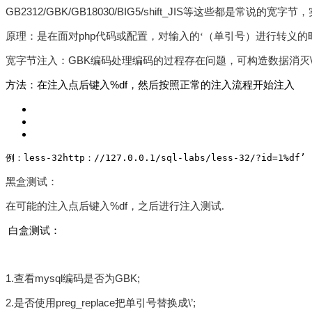
GB2312/GBK/GB18030/BIG5/shift_JIS
等这些都是常说的宽字节，
php
原理：
是在面对
代码或配置，对输入的‘（单引号）进行转义的
GBK
宽字节注入：
编码处理编码的过程存在问题，可构造数据消灭
%df
方法：
在注入点后键入
，然后按照正常的注入流程开始注入
例：less-32
http：//127.0.0.1/sql-labs/less-32/
?id=1%df’ 
黑盒测试：
%df
在可能的注入点后键入
，之后进行注入测试.
白盒测试：
1.
mysql
GBK;
查看
编码是否为
2.
preg_replace
\’;
是否使用
把单引号替换成