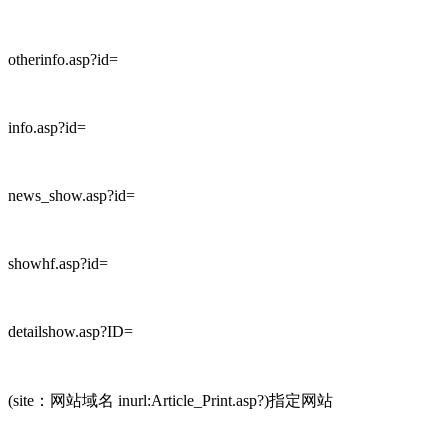
otherinfo.asp?id=
info.asp?id=
news_show.asp?id=
showhf.asp?id=
detailshow.asp?ID=
(site：网站域名 inurl:Article_Print.asp?)指定网站