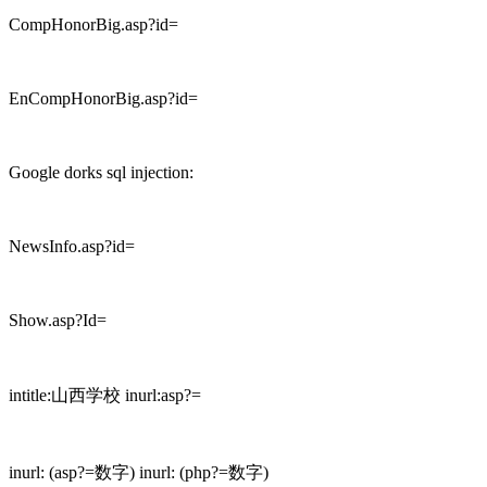
CompHonorBig.asp?id=
EnCompHonorBig.asp?id=
Google dorks sql injection:
NewsInfo.asp?id=
Show.asp?Id=
intitle:山西学校 inurl:asp?=
inurl: (asp?=数字) inurl: (php?=数字)