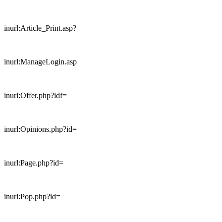
inurl:Article_Print.asp?
inurl:ManageLogin.asp
inurl:Offer.php?idf=
inurl:Opinions.php?id=
inurl:Page.php?id=
inurl:Pop.php?id=